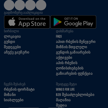
ᲒᲐᲓᲛᲝᲬᲔᲠᲔ ᲐᲐᲞᲚᲘᲙᲐᲪᲘᲐ
ᲡᲘᲠᲑᲘᲚᲘ
ᲓᲐᲮᲛᲐᲠᲔᲑᲐ
ᲚᲝᲙᲐᲪᲘᲐ
FAQS
ᲒᲣᲜᲓᲘ
ᲐᲞᲘᲗ ᲠᲑᲔᲜᲘᲡ ᲛᲔᲜᲔᲯᲔᲠᲘ
ᲨᲔᲓᲔᲒᲔᲑᲘ
ᲛᲘᲖᲜᲘᲡ ᲛᲗᲕᲚᲔᲚᲘ
ᲐᲩᲣᲥᲔ ᲕᲐᲣᲩᲔᲠᲘ
ᲒᲣᲜᲓᲘᲡ ᲒᲐᲖᲘᲐᲠᲔᲑᲘᲡ
ᲐᲥᲢᲘᲕᲔᲑᲘ
ᲐᲞᲘᲡ ᲠᲑᲔᲜᲘᲡ
ᲦᲝᲜᲘᲡᲫᲘᲔᲑᲔᲑᲘᲡ
ᲒᲐᲖᲘᲐᲠᲔᲑᲘᲡ ᲤᲣᲜᲥᲪᲘᲐ
ᲩᲕᲔᲜᲡ ᲨᲔᲡᲐᲮᲔᲑ
ᲨᲔᲘᲢᲧᲕᲔ ᲛᲔᲢᲘ
ᲠᲑᲔᲜᲘᲡ ᲤᲝᲠᲛᲐᲢᲘ
WINGS FOR LIFE
ᲛᲘᲖᲐᲜᲘ
B2B ᲨᲔᲡᲐᲫᲚᲔᲑᲚᲝᲑᲔᲑᲘ
ᲡᲘᲐᲮᲚᲔᲔᲑᲘ
ᲛᲐᲦᲐᲖᲘᲐ
ᲛᲔᲓᲘᲐ