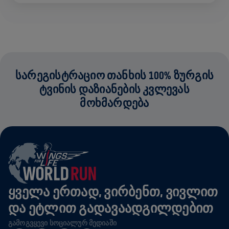
ᲡᲐᲠᲔᲒᲘᲡᲢᲠᲐᲪᲘᲝ ᲗᲐᲜᲮᲘᲡ 100% ᲖᲣᲠᲒᲘᲡ
ᲢᲕᲘᲜᲘᲡ ᲓᲐᲖᲘᲐᲜᲔᲑᲘᲡ ᲙᲕᲚᲔᲕᲐᲡ
ᲛᲝᲮᲛᲐᲠᲓᲔᲑᲐ
ᲧᲕᲔᲚᲐ ᲔᲠᲗᲐᲓ, ᲕᲘᲠᲑᲔᲜᲗ, ᲕᲘᲕᲚᲘᲗ
ᲓᲐ ᲔᲢᲚᲘᲗ ᲒᲐᲓᲐᲕᲐᲐᲓᲒᲘᲚᲓᲔᲑᲘᲗ
ᲒᲐᲛᲝᲒᲕᲧᲔᲕᲘ ᲡᲝᲪᲘᲐᲚᲣᲠ ᲛᲔᲓᲘᲐᲨᲘ