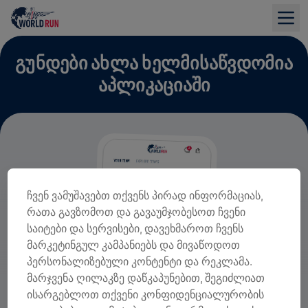
ᲒᲣᲜᲓᲔᲑᲘ ᲐᲮᲚᲐ ᲮᲔᲚᲛᲘᲡᲐᲬᲕᲓᲝᲛᲘᲐ
ᲐᲞᲚᲘᲙᲐᲪᲘᲐᲨᲘ
ჩვენ ვამუშავებთ თქვენს პირად ინფორმაციას,
რათა გავზომოთ და გავაუმჯობესოთ ჩვენი
საიტები და სერვისები, დავეხმაროთ ჩვენს
მარკეტინგულ კამპანიებს და მივაწოდოთ
პერსონალიზებული კონტენტი და რეკლამა.
მარჯვენა ღილაკზე დაწკაპუნებით, შეგიძლიათ
ისარგებლოთ თქვენი კონფიდენციალურობის