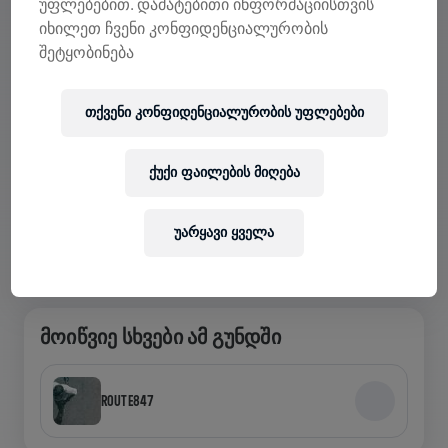
უფლებებით. დამატებითი ინფორმაციისთვის
იხილეთ ჩვენი კონფიდენციალურობის
შეტყობინება
ᲜᲐᲮᲔ ᲒᲣᲜᲓᲔᲑᲘ ᲐᲞᲚᲘᲙᲐᲪᲘᲐᲨᲘ
თქვენი კონფიდენციალურობის უფლებები
გუნდში ხარ თუ საკუთარს ქმნი, აპლიკაციაში
შეისწავლეთ Teams-თან დაკავშირებული ყველაფერი
— ისაუბრეთ, თვალყური ადევნეთ თქვენს
ქუქი ფაილების მიღება
ლიდერბორდს და ერთად აღნიშნეთ.
უარყავი ყველა
ᲛᲝᲘᲬᲕᲘᲔ ᲡᲮᲕᲔᲑᲘ ᲐᲛ ᲒᲣᲜᲓᲨᲘ
ROUTE847