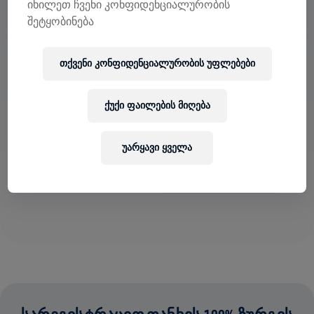
იხილეთ ჩვენი კონფიდენციალურობის
შეტყობინება
ᲜᲐᲮᲔ ᲒᲣᲜᲓᲔᲑᲘ ᲐᲞᲚᲘᲙᲐᲪᲘᲐᲨᲘ
თქვენი კონფიდენციალურობის უფლებები
გუნდში ხარ თუ საკუთარს ქმნი, აპლიკაციაში
შეისწავლეთ Teams-თან დაკავშირებული ყველაფერი
ქუქი ფაილების მიღება
— ისაუბრეთ, თვალყური ადევნეთ თქვენს
ლიდერბორდს და ერთად აღნიშნეთ.
უარყავი ყველა