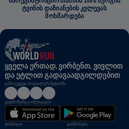
ᲡᲐᲠᲔᲒᲘᲡᲢᲠᲐᲪᲘᲝ ᲗᲐᲜᲮᲘᲡ 100% ᲖᲣᲠᲒᲘᲡ
ᲢᲕᲘᲜᲘᲡ ᲓᲐᲖᲘᲐᲜᲔᲑᲘᲡ ᲙᲕᲚᲔᲕᲐᲡ
ᲛᲝᲮᲛᲐᲠᲓᲔᲑᲐ
ᲧᲕᲔᲚᲐ ᲔᲠᲗᲐᲓ, ᲕᲘᲠᲑᲔᲜᲗ, ᲕᲘᲕᲚᲘᲗ
ᲓᲐ ᲔᲢᲚᲘᲗ ᲒᲐᲓᲐᲕᲐᲐᲓᲒᲘᲚᲓᲔᲑᲘᲗ
ᲒᲐᲛᲝᲒᲕᲧᲔᲕᲘ ᲡᲝᲪᲘᲐᲚᲣᲠ ᲛᲔᲓᲘᲐᲨᲘ
ᲒᲐᲓᲛᲝᲬᲔᲠᲔ ᲐᲐᲞᲚᲘᲙᲐᲪᲘᲐ
ᲡᲘᲠᲑᲘᲚᲘ
ᲓᲐᲮᲛᲐᲠᲔᲑᲐ