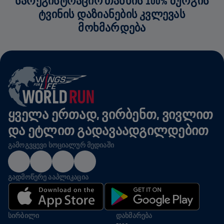
ᲡᲐᲠᲔᲒᲘᲡᲢᲠᲐᲪᲘᲝ ᲗᲐᲜᲮᲘᲡ 100% ᲖᲣᲠᲒᲘᲡ
ᲢᲕᲘᲜᲘᲡ ᲓᲐᲖᲘᲐᲜᲔᲑᲘᲡ ᲙᲕᲚᲔᲕᲐᲡ
ᲛᲝᲮᲛᲐᲠᲓᲔᲑᲐ
ᲧᲕᲔᲚᲐ ᲔᲠᲗᲐᲓ, ᲕᲘᲠᲑᲔᲜᲗ, ᲕᲘᲕᲚᲘᲗ
ᲓᲐ ᲔᲢᲚᲘᲗ ᲒᲐᲓᲐᲕᲐᲐᲓᲒᲘᲚᲓᲔᲑᲘᲗ
ᲒᲐᲛᲝᲒᲕᲧᲔᲕᲘ ᲡᲝᲪᲘᲐᲚᲣᲠ ᲛᲔᲓᲘᲐᲨᲘ
ᲒᲐᲓᲛᲝᲬᲔᲠᲔ ᲐᲐᲞᲚᲘᲙᲐᲪᲘᲐ
ᲡᲘᲠᲑᲘᲚᲘ
ᲓᲐᲮᲛᲐᲠᲔᲑᲐ