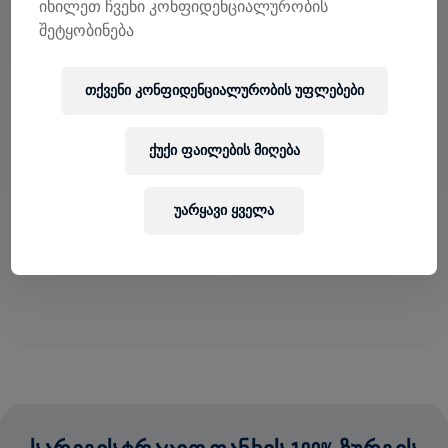
იხილეთ ჩვენი კონფიდენციალურობის
შეტყობინება
ᲜᲐᲮᲔ ᲒᲣᲜᲓᲔᲑᲘ ᲐᲞᲚᲘᲙᲐᲪᲘᲐᲨᲘ
თქვენი კონფიდენციალურობის უფლებები
გუნდში ხარ თუ საკუთარს ქმნი, აპლიკაციაში
შეისწავლეთ Teams-თან დაკავშირებული ყველაფერი
ქუქი ფაილების მიღება
— ისაუბრეთ, თვალყური ადევნეთ თქვენს
ლიდერბორდს და ერთად აღნიშნეთ.
უარყავი ყველა