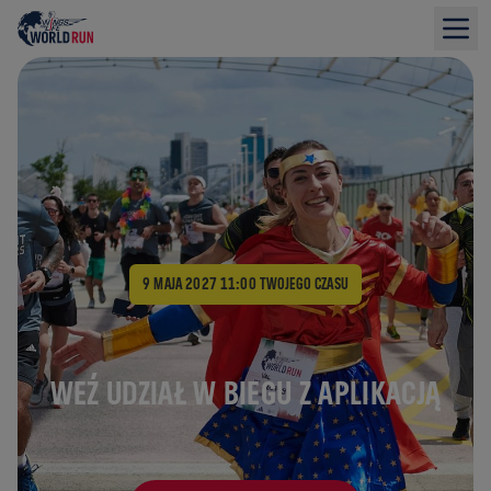
Największe wydarzenie biegowe na świecie
9 MAJA 2027 11:00
TWOJEGO CZASU
WEŹ UDZIAŁ W BIEGU Z APLIKACJĄ