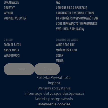
LOKALIZACJE
FAQ
DRUŻYNY
UTWÓRZ BIEG Z APLIKACJĄ
WYNIKI
KALKULATOR DYSTANSU I TEMPA
PODARUJ VOUCHER
TO POMOŻE CI WYPROMOWAĆ TEAM
UDOSTĘPNIAJĄC TO WYPROMUJESZ
SWÓJ BIEG Z APLIKACJĄ
O BIEGU
DOWIEDZ SIĘ WIĘCEJ
FORMAT BIEGU
WINGS FOR LIFE
NASZA MISJA
MOŻLIWOŚCI B2B
WIADOMOŚCI
SKLEP
MEDIA
POLSKI
KM
Polityka Prywatności
Imprint
Warunki korzystania
Informacje dotyczące dostępności
Kodeks postępowania
Ustawienia cookies