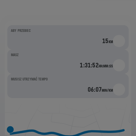
SAMOCHÓD POŚCIGOWY
CIĘ ZŁAPIE?
ABY PRZEBIEC
15
KM
MASZ
1:31:52
HH:MM:SS
MUSISZ UTRZYMAĆ TEMPO
06:07
MIN/KM