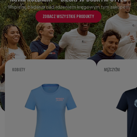
Wspieraj badania nad rdzeniem kręgowym tym zakupem
ZOBACZ WSZYSTKIE PRODUKTY
KOBIETY
MĘŻCZYŹNI