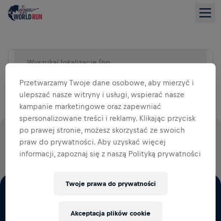
Wyszukaj lokalizację (np. miasto)
WIDOK LISTY
Przetwarzamy Twoje dane osobowe, aby mierzyć i
ulepszać nasze witryny i usługi, wspierać nasze
kampanie marketingowe oraz zapewniać
spersonalizowane treści i reklamy. Klikając przycisk
po prawej stronie, możesz skorzystać ze swoich
100% OPŁAT STARTOWYCH WESPRZE BADANIA NAD
praw do prywatności. Aby uzyskać więcej
RDZENIEM KRĘGOWYM
informacji, zapoznaj się z naszą Polityką prywatności
Twoje prawa do prywatności
Akceptacja plików cookie