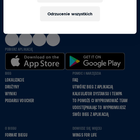
RAZEM BIEGNIEMY, JEDZIEMY NA WÓZKACH I
Odrzucenie wszystkich
IDZIEMY DLA TYCH, KTÓRZY NIE MOGĄ
OBSERWUJ NAS
POBIERZ APLIKACJĘ
BIEG
POMOC I NARZĘDZIA
LOKALIZACJE
FAQ
DRUŻYNY
UTWÓRZ BIEG Z APLIKACJĄ
WYNIKI
KALKULATOR DYSTANSU I TEMPA
PODARUJ VOUCHER
TO POMOŻE CI WYPROMOWAĆ TEAM
UDOSTĘPNIAJĄC TO WYPROMUJESZ
SWÓJ BIEG Z APLIKACJĄ
O BIEGU
DOWIEDZ SIĘ WIĘCEJ
FORMAT BIEGU
WINGS FOR LIFE