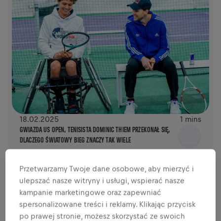
18.02.2025
1 mins
GWIAZDA US OPEN, TENISISTA DOMINIC THIEM PRZEKONAŁ SIĘ,
DLACZEGO ŚWIATOWY BIEG ZNACZY TAK WIELE
Przetwarzamy Twoje dane osobowe, aby mierzyć i
ulepszać nasze witryny i usługi, wspierać nasze
kampanie marketingowe oraz zapewniać
spersonalizowane treści i reklamy. Klikając przycisk
po prawej stronie, możesz skorzystać ze swoich