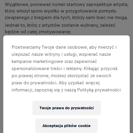
Wyjątkowe, ponieważ numer startowy zaprojektuje artysta,
który włożył sporo wysiłku w przygotowanie pomysłu
związanego z biegiem dla tych, którzy sami biec nie mogą.
Jednak to, który z artystów zostanie wybrany, zależeć
będzie od całej zmotywowanej
Instagramowej społeczności
Wings for Life World Run.
Każdy może oddać swój głos między 23 lutego a 2 marca
Przetwarzamy Twoje dane osobowe, aby mierzyć i
2023, aby pomóc zadecydować, z którym numerem
ulepszać nasze witryny i usługi, wspierać nasze
startowym pobiegniemy 7 maja 2023. Do wyboru są trzy
kampanie marketingowe oraz zapewniać
bardzo różne projekty, których autorami są Takayuki
spersonalizowane treści i reklamy. Klikając przycisk
Matsumine, Flowsofly i Yan Waligora, trzej światowej sławy
po prawej stronie, możesz skorzystać ze swoich
artyści z Japonii, Austrii i Brazylii. Ale najpierw rzucimy
praw do prywatności. Aby uzyskać więcej
trochę światła na życie i twórczość tego kreatywnego
informacji, zapoznaj się z naszą Polityką prywatności
triumwiratu.
TAKAYUKI MATSUMINE, 37, JAPONIA
Twoje prawa do prywatności
Akceptacja plików cookie