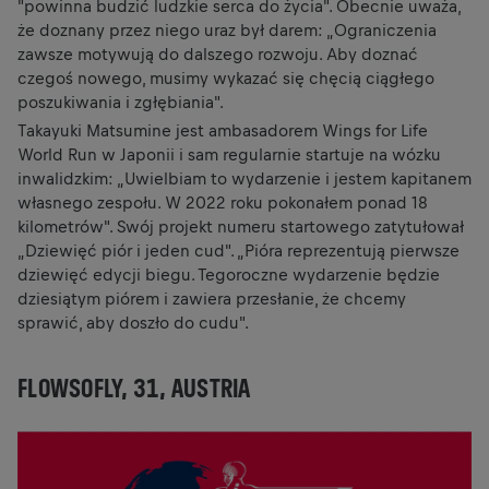
"powinna budzić ludzkie serca do życia". Obecnie uważa,
że doznany przez niego uraz był darem: „Ograniczenia
zawsze motywują do dalszego rozwoju. Aby doznać
czegoś nowego, musimy wykazać się chęcią ciągłego
poszukiwania i zgłębiania".
Takayuki Matsumine jest ambasadorem Wings for Life
World Run w Japonii i sam regularnie startuje na wózku
inwalidzkim: „Uwielbiam to wydarzenie i jestem kapitanem
własnego zespołu. W 2022 roku pokonałem ponad 18
kilometrów". Swój projekt numeru startowego zatytułował
„Dziewięć piór i jeden cud". „Pióra reprezentują pierwsze
dziewięć edycji biegu. Tegoroczne wydarzenie będzie
dziesiątym piórem i zawiera przesłanie, że chcemy
sprawić, aby doszło do cudu".
FLOWSOFLY, 31, AUSTRIA