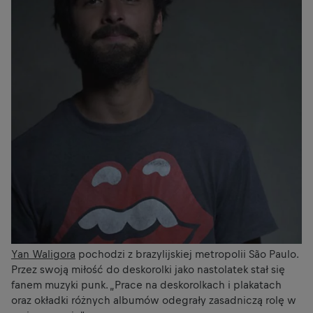
Yan Waligora
pochodzi z brazylijskiej metropolii São Paulo.
Przez swoją miłość do deskorolki jako nastolatek stał się
fanem muzyki punk. „Prace na deskorolkach i plakatach
oraz okładki różnych albumów odegrały zasadniczą rolę w