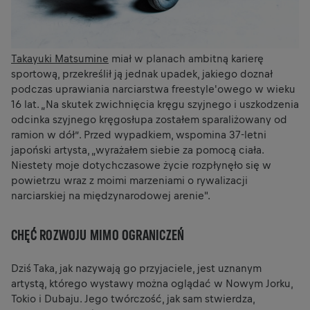
Takayuki Matsumine
miał w planach ambitną karierę
sportową, przekreślił ją jednak upadek, jakiego doznał
podczas uprawiania narciarstwa freestyle'owego w wieku
16 lat. „Na skutek zwichnięcia kręgu szyjnego i uszkodzenia
odcinka szyjnego kręgosłupa zostałem sparaliżowany od
ramion w dół”. Przed wypadkiem, wspomina 37-letni
japoński artysta, „wyrażałem siebie za pomocą ciała.
Niestety moje dotychczasowe życie rozpłynęło się w
powietrzu wraz z moimi marzeniami o rywalizacji
narciarskiej na międzynarodowej arenie".
CHĘĆ ROZWOJU MIMO OGRANICZEŃ
Dziś Taka, jak nazywają go przyjaciele, jest uznanym
artystą, którego wystawy można oglądać w Nowym Jorku,
Tokio i Dubaju. Jego twórczość, jak sam stwierdza,