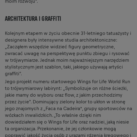
moim rozwoju".
ARCHITEKTURA I GRAFFITI
Kolejnym etapem w życiu obecnie 31-letniego tatuażysty i
designera były intensywne studia architektoniczne:
„Zacząłem wszędzie widzieć figury geometryczne,
zwracać uwagę na perspektywę punktu zbiegu i rysować
w trójwymiarze. Jednak moim najważniejszym narzędziem
stylistycznym jest szablon, taki, jakiego używają artyści
graffiti".
Jego projekt numeru startowego Wings for Life World Run
to trójwymiarowy labirynt: „Symbolizuje on różne ścieżki,
jakie mamy do wyboru oraz flow, z jakim przechodzimy
przez życie". Dominujący zielony kolor to ukłon w stronę
jego znajomych z „Faca na Cadeira”, grupy sportowców na
wózkach inwalidzkich. „To właśnie dzięki nim
dowiedziałem się o Wings for Life oraz nadziei, jaką niesie
ta organizacja. Przekonanie, że jej członkowie mogą
poprawić jakość życia osób z urazami rdzenia kręgowego i