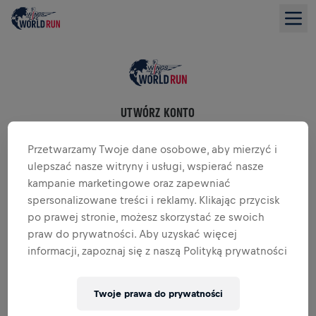
UTWÓRZ KONTO
Już masz konto?
Zaloguj się
Przetwarzamy Twoje dane osobowe, aby mierzyć i
ulepszać nasze witryny i usługi, wspierać nasze
KONTYNUUJ PRZEZ GOOGLE
kampanie marketingowe oraz zapewniać
spersonalizowane treści i reklamy. Klikając przycisk
po prawej stronie, możesz skorzystać ze swoich
KONTYNUUJ PRZEZ FACEBOOK
praw do prywatności. Aby uzyskać więcej
informacji, zapoznaj się z naszą Polityką prywatności
KONTYNUUJ PRZY UŻYCIU APPLE
lub
Twoje prawa do prywatności
KONTYNUUJ PRZEZ E-MAIL