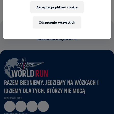
Akceptacja plików cookie
Odrzucenie wszystkich
100% OPŁAT STARTOWYCH WESPRZE BADANIA NAD
RDZENIEM KRĘGOWYM
RAZEM BIEGNIEMY, JEDZIEMY NA WÓZKACH I
IDZIEMY DLA TYCH, KTÓRZY NIE MOGĄ
OBSERWUJ NAS