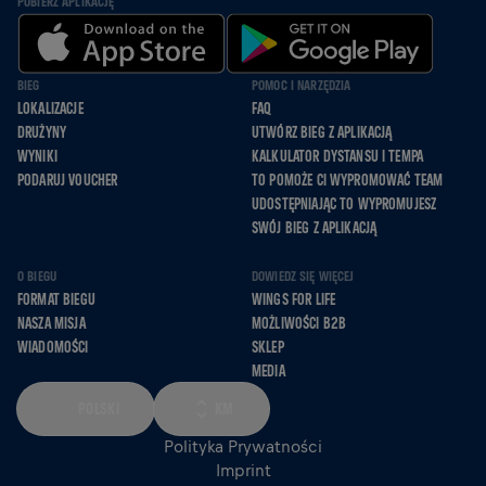
POBIERZ APLIKACJĘ
BIEG
POMOC I NARZĘDZIA
LOKALIZACJE
FAQ
DRUŻYNY
UTWÓRZ BIEG Z APLIKACJĄ
WYNIKI
KALKULATOR DYSTANSU I TEMPA
PODARUJ VOUCHER
TO POMOŻE CI WYPROMOWAĆ TEAM
UDOSTĘPNIAJĄC TO WYPROMUJESZ
SWÓJ BIEG Z APLIKACJĄ
O BIEGU
DOWIEDZ SIĘ WIĘCEJ
FORMAT BIEGU
WINGS FOR LIFE
NASZA MISJA
MOŻLIWOŚCI B2B
WIADOMOŚCI
SKLEP
MEDIA
POLSKI
KM
Polityka Prywatności
Imprint