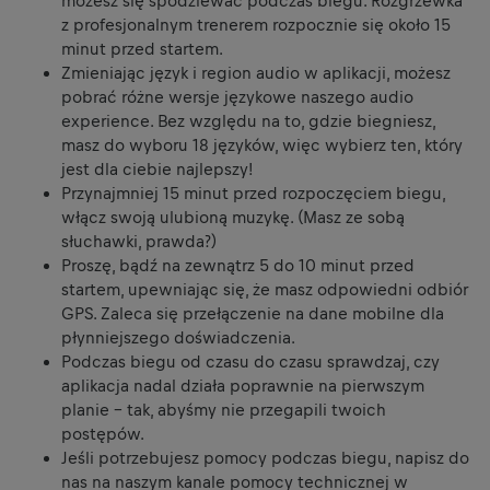
możesz się spodziewać podczas biegu. Rozgrzewka
z profesjonalnym trenerem rozpocznie się około 15
minut przed startem.
Zmieniając język i region audio w aplikacji, możesz
pobrać różne wersje językowe naszego audio
experience. Bez względu na to, gdzie biegniesz,
masz do wyboru 18 języków, więc wybierz ten, który
jest dla ciebie najlepszy!
Przynajmniej 15 minut przed rozpoczęciem biegu,
włącz swoją ulubioną muzykę. (Masz ze sobą
słuchawki, prawda?)
Proszę, bądź na zewnątrz 5 do 10 minut przed
startem, upewniając się, że masz odpowiedni odbiór
GPS. Zaleca się przełączenie na dane mobilne dla
płynniejszego doświadczenia.
Podczas biegu od czasu do czasu sprawdzaj, czy
aplikacja nadal działa poprawnie na pierwszym
planie - tak, abyśmy nie przegapili twoich
postępów.
Jeśli potrzebujesz pomocy podczas biegu, napisz do
nas na naszym kanale pomocy technicznej w