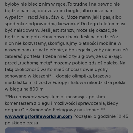
byłoby nie biec z nim w ręce. To trudne i na pewno nie
będzie nam się dobrze z nim biegło, albo może nam
wypaść” – radzi Asia Jóźwik. „Może mamy jakiś pas, albo
spodenki z odpowiednią kieszonką? Do tego telefon musi
być naładowany. Jeśli jest starszy, może się okazać, że
będzie nam potrzebny power bank. Jeśli na co dzień z
nich nie korzystamy, skonfigurujmy płatności mobilne w
naszym banku – w telefonie, albo zegarku, żeby nie musieć
zabierać portfela. Trzeba mieć z tyłu głowy, że uciekając
przed „ruchomą metą” możemy pobiec gdzieś daleko. Na
taką okoliczność warto mieć chociaż dwie dychy
schowane w kieszeni” – dodaje olimpijka, brązowa
medalistka mistrzostw Europy i halowa rekordzistka polski
w biegu na 800 m.
**No i powiedz wszystkim o transmisji z polskim
komentarzem z biegu i możliwości sprawdzenia, kiedy
dogoni Cię Samochód Pościgowy na stronie: **
www.wingsforlifeworldrun.com
Początek o godzinie 12:45
polskiego czasu.