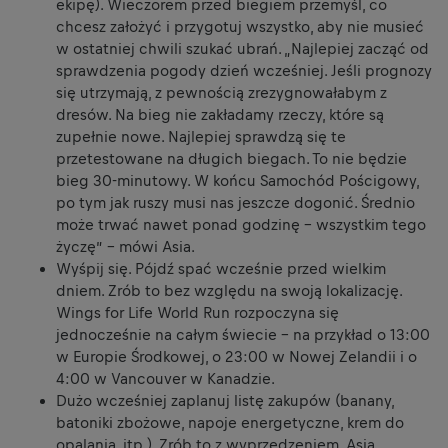
ekipę). Wieczorem przed biegiem przemyśl, co
chcesz założyć i przygotuj wszystko, aby nie musieć
w ostatniej chwili szukać ubrań. „Najlepiej zacząć od
sprawdzenia pogody dzień wcześniej. Jeśli prognozy
się utrzymają, z pewnością zrezygnowałabym z
dresów. Na bieg nie zakładamy rzeczy, które są
zupełnie nowe. Najlepiej sprawdzą się te
przetestowane na długich biegach. To nie będzie
bieg 30-minutowy. W końcu Samochód Pościgowy,
po tym jak ruszy musi nas jeszcze dogonić. Średnio
może trwać nawet ponad godzinę – wszystkim tego
życzę” – mówi Asia.
Wyśpij się. Pójdź spać wcześnie przed wielkim
dniem. Zrób to bez względu na swoją lokalizację.
Wings for Life World Run rozpoczyna się
jednocześnie na całym świecie - na przykład o 13:00
w Europie Środkowej, o 23:00 w Nowej Zelandii i o
4:00 w Vancouver w Kanadzie.
Dużo wcześniej zaplanuj listę zakupów (banany,
batoniki zbożowe, napoje energetyczne, krem do
opalania, itp.). Zrób to z wyprzedzeniem. Asia