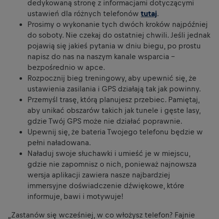
dedykowaną stronę z informacjami dotyczącymi
ustawień dla różnych telefonów
tutaj
.
Prosimy o wykonanie tych dwóch kroków najpóźniej
do soboty. Nie czekaj do ostatniej chwili. Jeśli jednak
pojawią się jakieś pytania w dniu biegu, po prostu
napisz do nas na naszym kanale wsparcia –
bezpośrednio w apce.
Rozpocznij bieg treningowy, aby upewnić się, że
ustawienia zasilania i GPS działają tak jak powinny.
Przemyśl trasę, którą planujesz przebiec. Pamiętaj,
aby unikać obszarów takich jak tunele i gęste lasy,
gdzie Twój GPS może nie działać poprawnie.
Upewnij się, że bateria Twojego telefonu będzie w
pełni naładowana.
Naładuj swoje słuchawki i umieść je w miejscu,
gdzie nie zapomnisz o nich, ponieważ najnowsza
wersja aplikacji zawiera nasze najbardziej
immersyjne doświadczenie dźwiękowe, które
informuje, bawi i motywuje!
„Zastanów się wcześniej, w co włożysz telefon? Fajnie