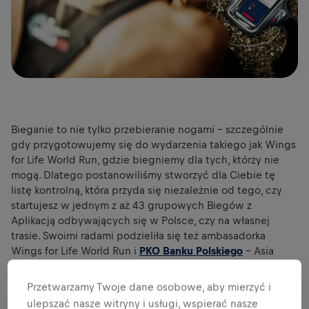
Bieganie to nie tylko przebieranie nogami - szczególnie
gdy przygotowujemy się do wydarzenia takiego jak Wings
for Life World Run, gdzie biegniemy dla tych, którzy nie
mogą. Dlatego postanowiliśmy stworzyć dla Ciebie tę
listę kontrolną, która przyda się niezależnie od tego, czy
startujesz w jednym z aż 43 grupowych Biegów z
Aplikacją odbywających się w Polsce, czy na własnej
trasie. Swoimi radami podzieliła się też ambasadorka
Wings for Life World Run i
PKO Banku Polskiego
- Asia
Jóźwik.
**Cały czas możesz **
zapisać się na bieg - tutaj
Przetwarzamy Twoje dane osobowe, aby mierzyć i
Niedziela, 10 maja, zbliża się wielkimi krokami. Nie możemy
ulepszać nasze witryny i usługi, wspierać nasze