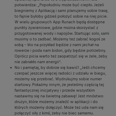
potwierdza: „Popołudniu może być ciepło. Jeżeli
biegniemy z Aplikacją i sami planujemy sobie trasę,
to fajnie byłoby gdzieś położyć sobie na niej picie.
W wielu grupowych App Runach będą dostępne
punkty żywieniowe, gdzie można skorzystać z
przygotowanej wody i napojów. Startując solo, sami
musimy o to zadbać. Możemy też zabrać kogoś ze
sobą – kto na przykład będzie z nami jechał na
rowerze i poda nam bidon, gdy będzie potrzebny.
Oprócz picia warto też zaopatrzyć się w żele, żeby
nie zabrakło nam energii”.
No i pamiętaj, by dobrze się bawić! „Jeśli chcemy
czerpać jeszcze więcej radości z udziału w biegu,
możemy się przebrać. Wydrukujmy sobie numer
startowy. Pokażmy innym, że jesteśmy częścią tej
fantastycznej inicjatywy i przede wszystkim
nastawmy się na świetną zabawę! Jest mnóstwo
drużyn, które możemy znaleźć w aplikacji i do
których możemy dołączyć. Może też uda nam się
połączyć siły z kimś, żeby nie biec samemu.