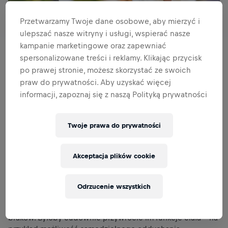
Przetwarzamy Twoje dane osobowe, aby mierzyć i
ulepszać nasze witryny i usługi, wspierać nasze
kampanie marketingowe oraz zapewniać
spersonalizowane treści i reklamy. Klikając przycisk
po prawej stronie, możesz skorzystać ze swoich
Dyrektor generalna Wings for Life Anita Gerhardter
praw do prywatności. Aby uzyskać więcej
odpowiada na najczęściej zadawane pytania dotyczące
informacji, zapoznaj się z naszą Polityką prywatności
działalności Fundacji, najważniejszych badań
prowadzonych obecnie i w jaki sposób każdy może
spróbować pomóc zmienić coś w życiu osób dotkniętych
Twoje prawa do prywatności
urazami rdzenia kręgowego.
Anita, dlaczego wynalezienie metody leczenia urazów
Akceptacja plików cookie
rdzenia kręgowego jest dla ciebie takie ważne?
AG:
Wynalezienie tej metody jest bliskie mojemu sercu.
Znam wiele osób dotkniętych tym okrutnym urazem i
Odrzucenie wszystkich
podziwiam ich mentalną oraz fizyczną siłę – to jak radzą
sobie z codziennym życiem, pełnym przeszkód, trudności i
braków. Byłoby cudownie przywrócić im funkcje ciała – na