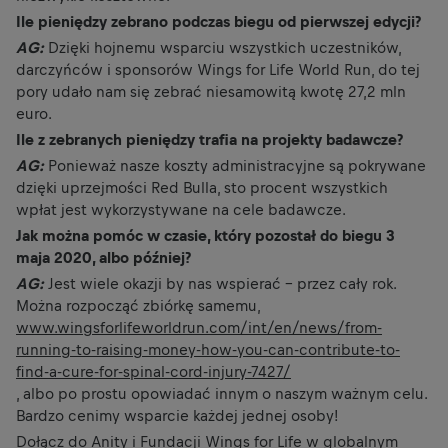
Ile pieniędzy zebrano podczas biegu od pierwszej edycji?
AG:
Dzięki hojnemu wsparciu wszystkich uczestników,
darczyńców i sponsorów Wings for Life World Run, do tej
pory udało nam się zebrać niesamowitą kwotę 27,2 mln
euro.
Ile z zebranych pieniędzy trafia na projekty badawcze?
AG:
Ponieważ nasze koszty administracyjne są pokrywane
dzięki uprzejmości Red Bulla, sto procent wszystkich
wpłat jest wykorzystywane na cele badawcze.
Jak można pomóc w czasie, który pozostał do biegu 3
maja 2020, albo później?
AG:
Jest wiele okazji by nas wspierać – przez cały rok.
Można rozpocząć zbiórkę samemu,
www.wingsforlifeworldrun.com/int/en/news/from-
running-to-raising-money-how-you-can-contribute-to-
find-a-cure-for-spinal-cord-injury-7427/
, albo po prostu opowiadać innym o naszym ważnym celu.
Bardzo cenimy wsparcie każdej jednej osoby!
Dołącz do Anity i Fundacji Wings for Life w globalnym