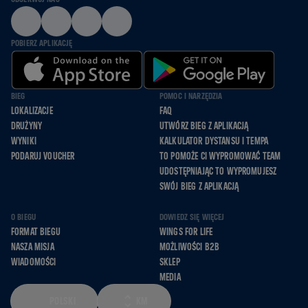
POBIERZ APLIKACJĘ
BIEG
POMOC I NARZĘDZIA
LOKALIZACJE
FAQ
DRUŻYNY
UTWÓRZ BIEG Z APLIKACJĄ
WYNIKI
KALKULATOR DYSTANSU I TEMPA
PODARUJ VOUCHER
TO POMOŻE CI WYPROMOWAĆ TEAM
UDOSTĘPNIAJĄC TO WYPROMUJESZ
SWÓJ BIEG Z APLIKACJĄ
O BIEGU
DOWIEDZ SIĘ WIĘCEJ
FORMAT BIEGU
WINGS FOR LIFE
NASZA MISJA
MOŻLIWOŚCI B2B
WIADOMOŚCI
SKLEP
MEDIA
POLSKI
KM