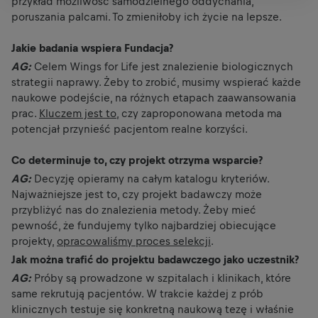
przykład możliwość samodzielnego oddychania,
poruszania palcami. To zmieniłoby ich życie na lepsze.
Jakie badania wspiera Fundacja?
AG:
Celem Wings for Life jest znalezienie biologicznych
strategii naprawy. Żeby to zrobić, musimy wspierać każde
naukowe podejście, na różnych etapach zaawansowania
prac.
Kluczem jest to
, czy zaproponowana metoda ma
potencjał przynieść pacjentom realne korzyści.
Co determinuje to, czy projekt otrzyma wsparcie?
AG:
Decyzję opieramy na całym katalogu kryteriów.
Najważniejsze jest to, czy projekt badawczy może
przybliżyć nas do znalezienia metody. Żeby mieć
pewność, że fundujemy tylko najbardziej obiecujące
projekty,
opracowaliśmy proces selekcji
.
Jak można trafić do projektu badawczego jako uczestnik?
AG:
Próby są prowadzone w szpitalach i klinikach, które
same rekrutują pacjentów. W trakcie każdej z prób
klinicznych testuje się konkretną naukową tezę i właśnie