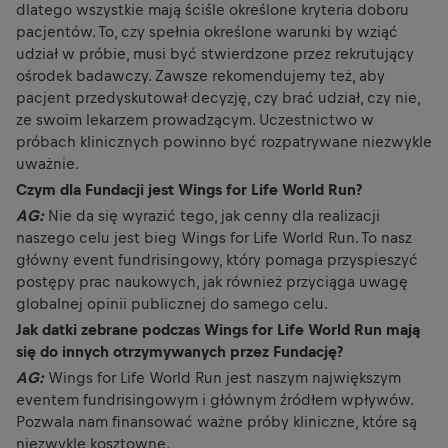
dlatego wszystkie mają ściśle określone kryteria doboru
pacjentów. To, czy spełnia określone warunki by wziąć
udział w próbie, musi być stwierdzone przez rekrutujący
ośrodek badawczy. Zawsze rekomendujemy też, aby
pacjent przedyskutował decyzję, czy brać udział, czy nie,
ze swoim lekarzem prowadzącym. Uczestnictwo w
próbach klinicznych powinno być rozpatrywane niezwykle
uważnie.
Czym dla Fundacji jest Wings for Life World Run?
AG:
Nie da się wyrazić tego, jak cenny dla realizacji
naszego celu jest bieg Wings for Life World Run. To nasz
główny event fundrisingowy, który pomaga przyspieszyć
postępy prac naukowych, jak również przyciąga uwagę
globalnej opinii publicznej do samego celu.
Jak datki zebrane podczas Wings for Life World Run mają
się do innych otrzymywanych przez Fundację?
AG:
Wings for Life World Run jest naszym największym
eventem fundrisingowym i głównym źródłem wpływów.
Pozwala nam finansować ważne próby kliniczne, które są
niezwykle kosztowne.