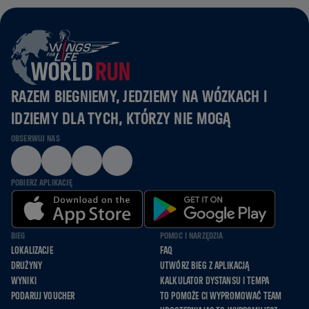
RAZEM BIEGNIEMY, JEDZIEMY NA WÓZKACH I
IDZIEMY DLA TYCH, KTÓRZY NIE MOGĄ
OBSERWUJ NAS
POBIERZ APLIKACJĘ
BIEG
POMOC I NARZĘDZIA
LOKALIZACJE
FAQ
DRUŻYNY
UTWÓRZ BIEG Z APLIKACJĄ
WYNIKI
KALKULATOR DYSTANSU I TEMPA
PODARUJ VOUCHER
TO POMOŻE CI WYPROMOWAĆ TEAM