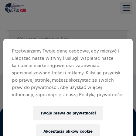
Wyszukaj lokalizację (np. miasto)
WIDOK LISTY
Przetwarzamy Twoje dane osobowe, aby mierzyć i
ulepszać nasze witryny i usługi, wspierać nasze
kampanie marketingowe oraz zapewniać
spersonalizowane treści i reklamy. Klikając przycisk
po prawej stronie, możesz skorzystać ze swoich
100% OPŁAT STARTOWYCH WESPRZE BADANIA NAD
praw do prywatności. Aby uzyskać więcej
RDZENIEM KRĘGOWYM
informacji, zapoznaj się z naszą Polityką prywatności
Twoje prawa do prywatności
Akceptacja plików cookie