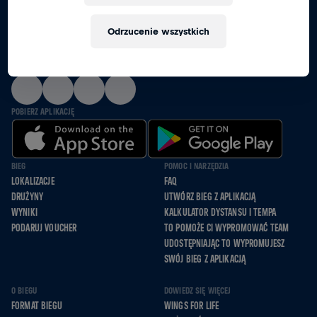
RAZEM BIEGNIEMY, JEDZIEMY NA WÓZKACH I
Odrzucenie wszystkich
IDZIEMY DLA TYCH, KTÓRZY NIE MOGĄ
OBSERWUJ NAS
POBIERZ APLIKACJĘ
BIEG
POMOC I NARZĘDZIA
LOKALIZACJE
FAQ
DRUŻYNY
UTWÓRZ BIEG Z APLIKACJĄ
WYNIKI
KALKULATOR DYSTANSU I TEMPA
PODARUJ VOUCHER
TO POMOŻE CI WYPROMOWAĆ TEAM
UDOSTĘPNIAJĄC TO WYPROMUJESZ
SWÓJ BIEG Z APLIKACJĄ
O BIEGU
DOWIEDZ SIĘ WIĘCEJ
FORMAT BIEGU
WINGS FOR LIFE