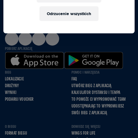
RAZEM BIEGNIEMY, JEDZIEMY NA WÓZKACH I
Odrzucenie wszystkich
IDZIEMY DLA TYCH, KTÓRZY NIE MOGĄ
OBSERWUJ NAS
POBIERZ APLIKACJĘ
BIEG
POMOC I NARZĘDZIA
LOKALIZACJE
FAQ
DRUŻYNY
UTWÓRZ BIEG Z APLIKACJĄ
WYNIKI
KALKULATOR DYSTANSU I TEMPA
PODARUJ VOUCHER
TO POMOŻE CI WYPROMOWAĆ TEAM
UDOSTĘPNIAJĄC TO WYPROMUJESZ
SWÓJ BIEG Z APLIKACJĄ
O BIEGU
DOWIEDZ SIĘ WIĘCEJ
FORMAT BIEGU
WINGS FOR LIFE