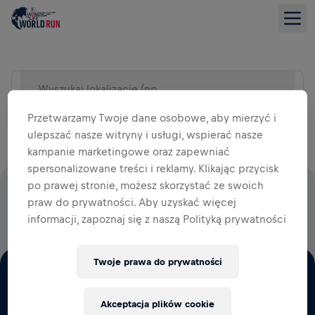
Wyszukaj lokalizację (np. miasto)
WIDOK LISTY
Przetwarzamy Twoje dane osobowe, aby mierzyć i
ulepszać nasze witryny i usługi, wspierać nasze
kampanie marketingowe oraz zapewniać
spersonalizowane treści i reklamy. Klikając przycisk
po prawej stronie, możesz skorzystać ze swoich
100% OPŁAT STARTOWYCH WESPRZE BADANIA NAD
praw do prywatności. Aby uzyskać więcej
RDZENIEM KRĘGOWYM
informacji, zapoznaj się z naszą Polityką prywatności
Twoje prawa do prywatności
Akceptacja plików cookie