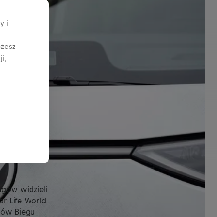
y i
ożesz
i,
ingów widzieli
r Life World
ików Biegu