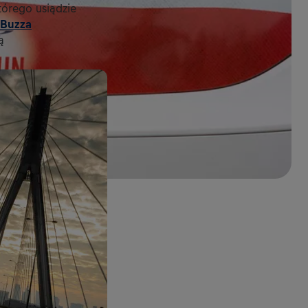
tórego usiądzie
 Buzza
ą