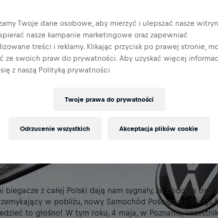
zamy Twoje dane osobowe, aby mierzyć i ulepszać nasze witryn
wspierać nasze kampanie marketingowe oraz zapewniać
izowane treści i reklamy. Klikając przycisk po prawej stronie, m
ać ze swoich praw do prywatności. Aby uzyskać więcej informacj
się z naszą Polityką prywatności
Twoje prawa do prywatności
Odrzucenie wszystkich
Akceptacja plików cookie
i biegacze z całej Polski dają nam sygnały, że podczas tren
przemykający w pobliżu, nowy Samochód Pościgowy Wings fo
edzieć to głośno! W tym roku, 4 maja, w Poznaniu, uczestn