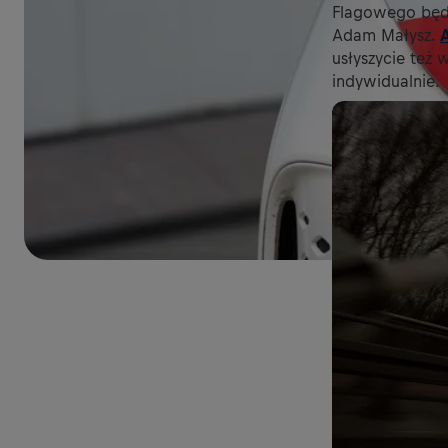
Flagowego będz
Adam Małysz.
usłyszycie też 
indywidualnie.