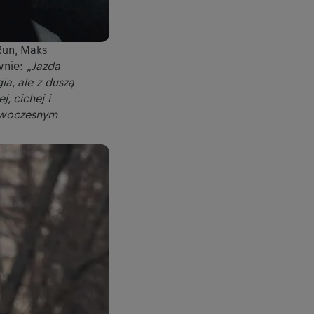
Run, Maks
wnie:
„Jazda
a, ale z duszą
j, cichej i
nowoczesnym