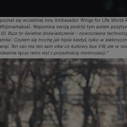
apoznał się wcześniej inny Ambasador Wings for Life World 
i @fizjonamaksa). Wspomina swoją podróż tym autem pozyty
D. Buzz to świetne doświadczenie – nowoczesna technologi
rka’. Czułem się trochę jak hipisi kiedyś, tylko w elektryczne
rsji. Ten van ma ten sam vibe co kultowy bus VW, ale w 
dealnie łączy retro styl z przyszłością motoryzacji.”