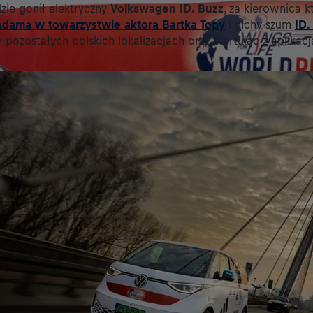
ie gonił elektryczny
Volkswagen ID. Buzz
, za kierownica k
Adama w towarzystwie aktora Bartka Topy
i cichy szum
ID.
w pozostałych polskich lokalizacjach oraz startując z aplikacj