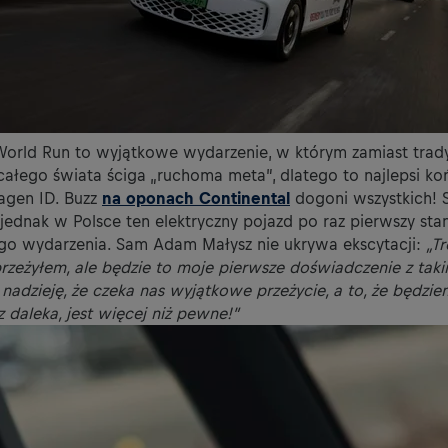
 World Run to wyjątkowe wydarzenie, w którym zamiast trad
ałego świata ściga „ruchoma meta”, dlatego to najlepsi ko
wagen ID. Buzz
na oponach Continental
dogoni wszystkich! S
 jednak w Polsce ten elektryczny pojazd po raz pierwszy stan
go wydarzenia. Sam Adam Małysz nie ukrywa ekscytacji:
„T
eżyłem, ale będzie to moje pierwsze doświadczenie z taki
 nadzieję, że czeka nas wyjątkowe przeżycie, a to, że będzie
 daleka, jest więcej niż pewne!”