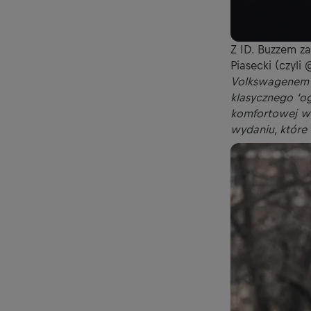
Z ID. Buzzem z
Piasecki (czyl
Volkswagenem I
klasycznego ‘ogó
komfortowej we
wydaniu, które i