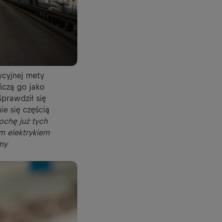
ycyjnej mety
ńczą go jako
prawdził się
ie się częścią
rochę już tych
m elektrykiem
my