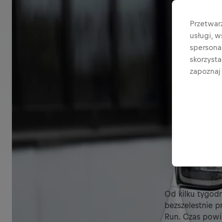
Przetwar
usługi, 
spersonal
skorzyst
zapoznaj 
Od kilku tygodn
bezszelestnie 
Run. Czas powi