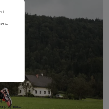
y i
ożesz
i,
ościgowy -
bą gro
en przynieść