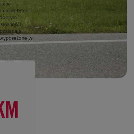
sując
u nasze tętno
 dobrym i
nsywności
posiadają
y wyposażone w