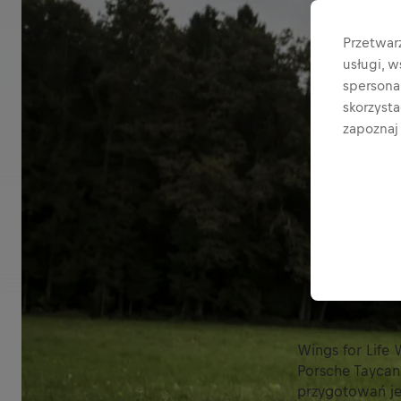
Przetwar
usługi, 
spersonal
skorzyst
zapoznaj 
Wings for Life
Porsche Taycan
przygotowań jes