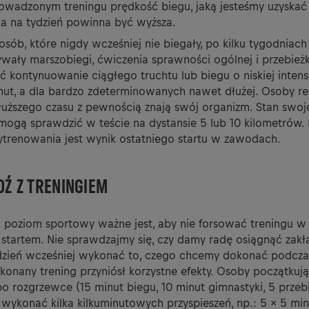
wadzonym treningu prędkość biegu, jaką jesteśmy uzyskać
ia na tydzień powinna być wyższa.
osób, które nigdy wcześniej nie biegały, po kilku tygodniach
wały marszobiegi, ćwiczenia sprawności ogólnej i przebie
ć kontynuowanie ciągłego truchtu lub biegu o niskiej inten
inut, a dla bardzo zdeterminowanych nawet dłużej. Osoby re
łuższego czasu z pewnością znają swój organizm. Stan swo
ogą sprawdzić w teście na dystansie 5 lub 10 kilometrów
trenowania jest wynik ostatniego startu w zawodach.
DŹ Z TRENINGIEM
 poziom sportowy ważne jest, aby nie forsować treningu w
 startem. Nie sprawdzajmy się, czy damy radę osiągnąć zak
dzień wcześniej wykonać to, czego chcemy dokonać podczas
konany trening przyniósł korzystne efekty. Osoby początkują
o rozgrzewce (15 minut biegu, 10 minut gimnastyki, 5 przeb
ykonać kilka kilkuminutowych przyspieszeń, np.: 5 x 5 min