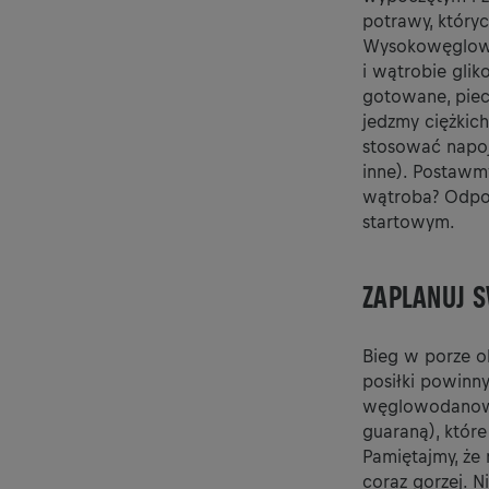
potrawy, któryc
Wysokowęglowo
i wątrobie gli
gotowane, piec
jedzmy ciężkic
stosować napoj
inne). Postawmy
wątroba? Odpo
startowym.
ZAPLANUJ S
Bieg w porze o
posiłki powinn
węglowodanowy 
guaraną), które
Pamiętajmy, że
coraz gorzej. N