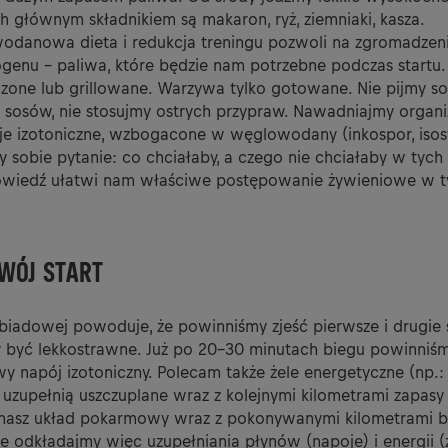
h głównym składnikiem są makaron, ryż, ziemniaki, kasza.
danowa dieta i redukcja treningu pozwoli na zgromadzen
kogenu – paliwa, które będzie nam potrzebne podczas startu
zone lub grillowane. Warzywa tylko gotowane. Nie pijmy so
h sosów, nie stosujmy ostrych przypraw. Nawadniajmy orga
e izotoniczne, wzbogacone w węglowodany (inkospor, isosta
 sobie pytanie: co chciałaby, a czego nie chciałaby w tych
wiedź ułatwi nam właściwe postępowanie żywieniowe w t
WÓJ START
biadowej powoduje, że powinniśmy zjeść pierwsze i drugie 
y być lekkostrawne. Już po 20-30 minutach biegu powinniśm
napój izotoniczny. Polecam także żele energetyczne (np.: 
 uzupełnią uszczuplane wraz z kolejnymi kilometrami zapasy 
 nasz układ pokarmowy wraz z pokonywanymi kilometrami 
ie odkładajmy więc uzupełniania płynów (napoje) i energii (