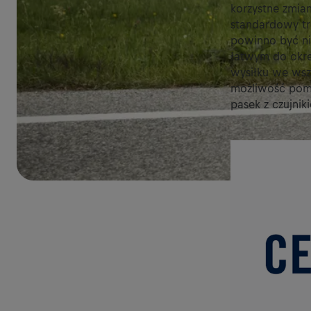
korzystne zmian
standardowy tre
powinno być ni
łatwym do okre
wysiłku we wsz
możliwość pomi
pasek z czujnik