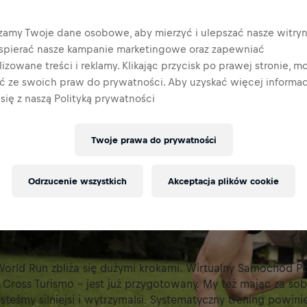
zamy Twoje dane osobowe, aby mierzyć i ulepszać nasze witryn
wspierać nasze kampanie marketingowe oraz zapewniać
izowane treści i reklamy. Klikając przycisk po prawej stronie, m
ać ze swoich praw do prywatności. Aby uzyskać więcej informacj
się z naszą Polityką prywatności
Twoje prawa do prywatności
Odrzucenie wszystkich
Akceptacja plików cookie
 World Run zbliża się dużymi krokami. Wirtualny Samochód P
 Cross Turismo - jest już przygotowany. My też mając za so
teśmy silniejsi i wytrzymalsi. Systematyczny trening powini