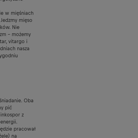
ie w mięśniach
. Jedzmy mięso
ków. Nie
nizm – możemy
r, vitargo i
 dniach nasza
ygodniu
śniadanie. Oba
y pić
inkospor z
energii.
będzie pracował
żele) na