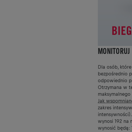
MONITORUJ
Dla osób, któr
bezpośrednio p
odpowiednio prz
Otrzymana w te
maksymalnego (
Jak wspomniano
zakres intensyw
intensywności)
wynosi 192 na 
wynosić będą: 14