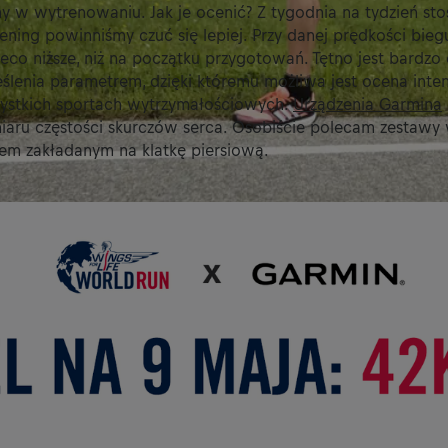
y w wytrenowaniu. Jak je ocenić? Z tygodnia na tydzień sto
ning powinniśmy czuć się lepiej. Przy danej prędkości bieg
eco niższe, niż na początku przygotowań. Tętno jest bardzo
ślenia parametrem, dzięki któremu możliwa jest ocena inte
ystkich sportach wytrzymałościowych.
Urządzenia Garmina
aru częstości skurczów serca. Osobiście polecam zestaw
iem zakładanym na klatkę piersiową.