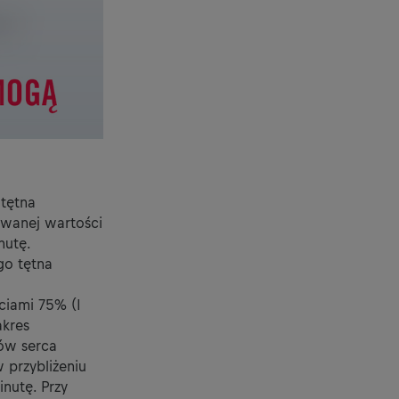
 tętna
owanej wartości
nutę.
go tętna
iami 75% (I
akres
zów serca
 przybliżeniu
inutę. Przy