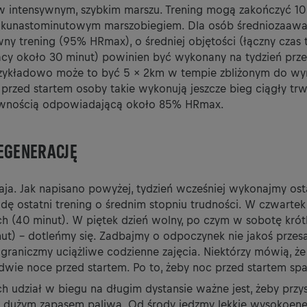
w intensywnym, szybkim marszu. Trening mogą zakończyć 
kilkunastominutowym marszobiegiem. Dla osób średniozaa
wny trening (95% HRmax), o średniej objętości (łączny czas 
acy około 30 minut) powinien być wykonany na tydzień prz
ykładowo może to być 5 x 2km w tempie zbliżonym do wyn
 przed startem osoby takie wykonują jeszcze bieg ciągły tr
sywnością odpowiadającą około 85% HRmax.
EGENERACJĘ
aja. Jak napisano powyżej, tydzień wcześniej wykonajmy ost
odę ostatni trening o średnim stopniu trudności. W czwarte
ch (40 minut). W piętek dzień wolny, po czym w sobotę krótk
ut) - dotleńmy się. Zadbajmy o odpoczynek nie jakoś przesa
ograniczmy uciążliwe codzienne zajęcia. Niektórzy mówią, że
 dwie noce przed startem. Po to, żeby noc przed startem sp
h udział w biegu na długim dystansie ważne jest, żeby przy
 dużym zapasem paliwa. Od środy jedzmy lekkie wysokoen