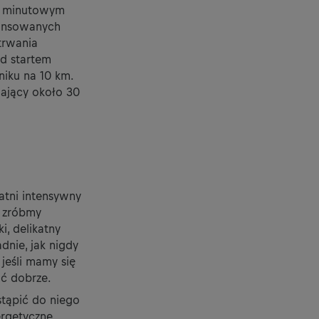
10 minutowym
wansowanych
trwania
ed startem
iku na 10 km.
wający około 30
atni intensywny
k zróbmy
i, delikatny
dnie, jak nigdy
 jeśli mamy się
ać dobrze.
stąpić do niego
ergetyczne