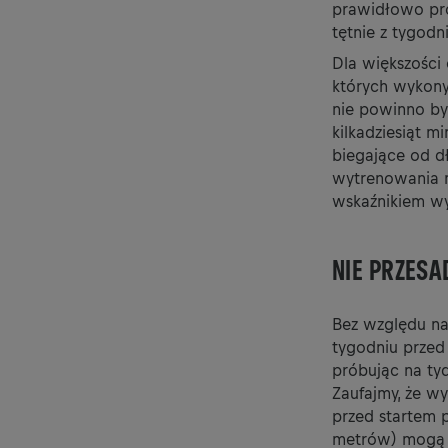
prawidłowo pro
tętnie z tygodn
Dla większości 
których wykony
nie powinno by
kilkadziesiąt m
biegające od d
wytrenowania m
wskaźnikiem wy
NIE PRZESA
Bez względu na
tygodniu przed
próbując na ty
Zaufajmy, że wy
przed startem p
metrów) mogą w