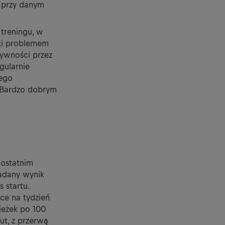
 przy danym
 treningu, w
żki problemem
sywności przez
gularnie
jego
. Bardzo dobrym
 ostatnim
ładany wynik
 startu.
ce na tydzień
ieżek po 100
ut, z przerwą