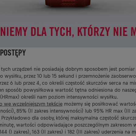
 POSTĘPY
e tych urządzeń nie posiadają dobrym sposobem jest pomiar
o wysiłku, przez 10 lub 15 sekund i przemnożenie zaobserw
ez 6 lub przez 4, co określi częstość skurczów serca na mi
n sposób powysiłkowa wartość tętna odniesiona do nasze
HRmax) określi nam poziom intensywności wysiłku.
 we wcześniejszym tekście
możemy się posiłkować wartośc
ności), 85% (II zakres intensywności) lub 95% HR max (III z
. Przykładowo dla osoby, której maksymalna częstość skurc
minutę, wartości odpowiadające poszczególnym zakresom w
4 (I zakres), 163 (II zakres) i 182 (III zakres) uderzenia na m