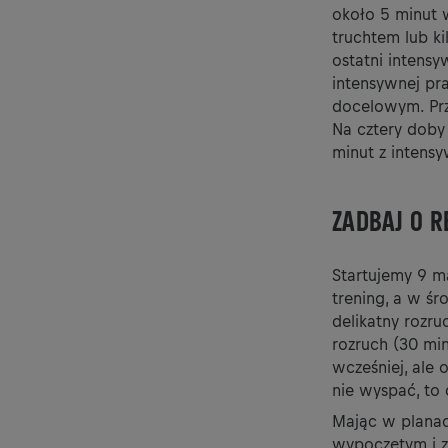
około 5 minut 
truchtem lub 
ostatni intensy
intensywnej pr
docelowym. Prz
Na cztery doby
minut z inten
ZADBAJ O R
Startujemy 9 m
trening, a w śr
delikatny rozru
rozruch (30 min
wcześniej, ale 
nie wyspać, to
Mając w planac
wypoczętym i z