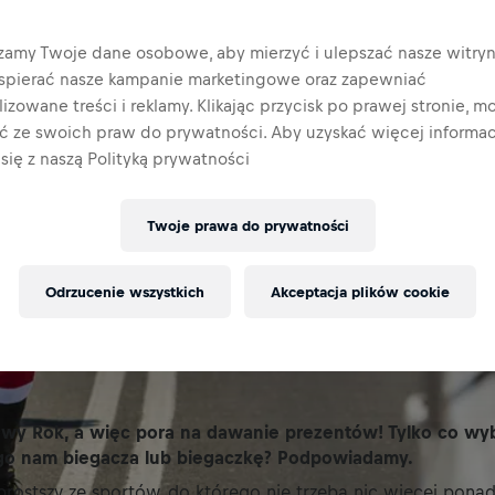
zamy Twoje dane osobowe, aby mierzyć i ulepszać nasze witryn
wspierać nasze kampanie marketingowe oraz zapewniać
izowane treści i reklamy. Klikając przycisk po prawej stronie, m
ać ze swoich praw do prywatności. Aby uzyskać więcej informacj
się z naszą Polityką prywatności
Twoje prawa do prywatności
Odrzucenie wszystkich
Akceptacja plików cookie
owy Rok, a więc pora na dawanie prezentów! Tylko co wy
go nam biegacza lub biegaczkę? Podpowiadamy.
prostszy ze sportów, do którego nie trzeba nic więcej pona