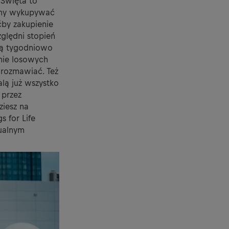
 Święta to
simy wykupywać
ćby zakupienie
ględni stopień
ką tygodniowo
nie losowych
orozmawiać. Też
alą już wszystko
 przez
iesz na
s for Life
tualnym