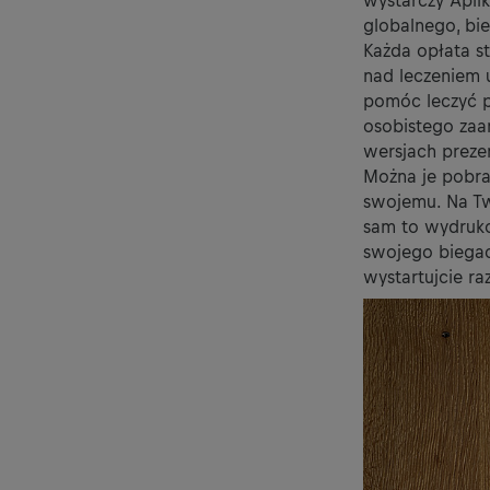
wystarczy Aplik
globalnego, bi
Każda opłata s
nad leczeniem 
pomóc leczyć p
osobistego zaa
wersjach prezen
Można je pobra
swojemu. Na Tw
sam to wydrukow
swojego biegac
wystartujcie ra