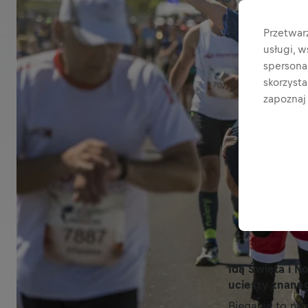
Przetwar
usługi, 
spersonal
skorzyst
zapoznaj 
Idą Święta i N
ucieszy znane
Bieganie to naj