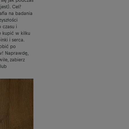
 się jak podczas
est). Cel?
afia na badania
yszłości
 czasu i
 kupić w kilku
nki i serca.
obić po
ow! Naprawdę,
ile, zabierz
lub