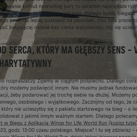
arowanie komuś nowiutkiej pary to zarazem największe ryzyk
okazuje się, że każda stopa jest inna, dlatego każdy biegac
tego powodu lepiej postawić na pewniaki. Oto lista prezent
 biegającej osobie bez cienia wątpliwości, czy się uciesz
OD SERCA, KTÓRY MA GŁĘBSZY SENS –
CHARYTATYWNY
no rozpraszaczy. Żyjemy w ciągłym pośpiechu. Dlatego coraz
, który możemy poświęcić innym. Nie musimy jednak fundować
cji, żeby podarować jej trochę siebie na dłużej. Możemy p
ennego, osobistego i wyjątkowego. Zacznijmy od tego, że c
 który nie ucieszyłby się z pakietu startowego na bieg – o il
olidował z jakimś innym ważnym startem. Dlatego polecam
t w Biegu z Aplikacją Wings for Life World Run (kupisz tutaj
23, godz. 13:00 czasu polskiego. Miejsce? I tu się zdziwisz –