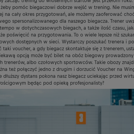
 zacząć trening do wiosennych startów jest przełom roku.
, żeby pomóc biegaczowi dobrze wejść w trening. Nie mu
kiej na cały okres przygotowań, ale możemy zaoferować cho
wego spersonalizowanego dla naszego biegacza. Trener uwz
tempo w dotychczasowych biegach, a także ilość czasu, ja
e poświęcić na przygotowania. To o wiele lepsze niż szuka
owych dostępnych w sieci. Wystarczy poszukać trenera i p
taki voucher, a gdy biegacz skontaktuje się z trenerem, ust
iekawą opcją może być bilet na obóz biegowy prowadzony
 trenerów, albo czołowych sportowców. Takie obozy znajdz
żna też połączyć jedno z drugim i dorzucić Voucher na Wing
le dłuższy dystans pokona nasz biegacz uciekając przed wir
ścigowym będąc pod opieką profesjonalisty?