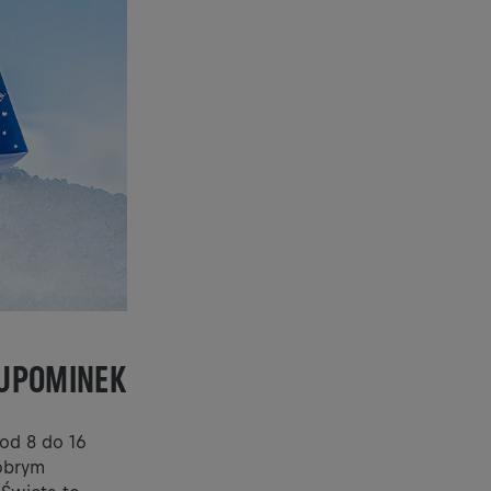
 UPOMINEK
od 8 do 16
dobrym