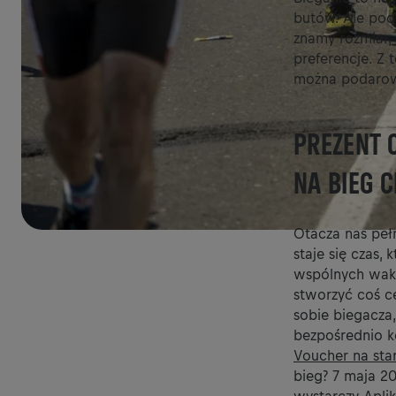
butów. Ale pod
znamy rozmiar, 
preferencje. Z 
można podarować
PREZENT 
NA BIEG 
Otacza nas peł
staje się czas
wspólnych waka
stworzyć coś c
sobie biegacza,
bezpośrednio k
Voucher na star
bieg? 7 maja 20