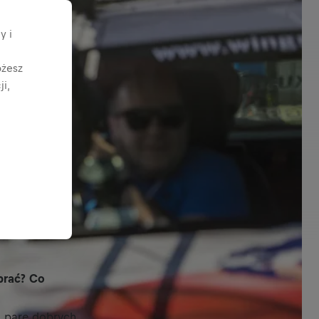
y i
ożesz
i,
brać? Co
d parę dobrych