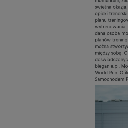
momentem, żeby
świetna okazja
opieki treners
planu treningo
wytrenowania, 
dana osoba moż
planów trening
można stworzyć 
między sobą. C
doświadczonych
bieganie.pl
. Mo
World Run. O i
Samochodem Po