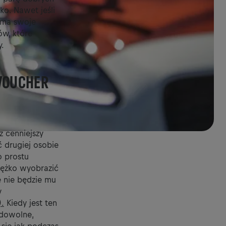
o. Nawet jeśli
z ma swoje
ów, które
y.
 VOUCHER
 cenniejszy
 drugiej osobie
o prostu
iężko wyobrazić
e nie będzie mu
y
).
Kiedy jest ten
 dowolne,