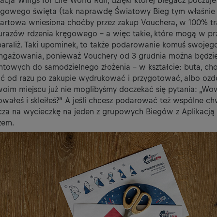
acja Wings for Life World Run, dzięki której biegacz poczuje
egowego święta (tak naprawdę Światowy Bieg tym właśnie j
tartowa wniesiona choćby przez zakup Vouchera, w 100% tr
urazów rdzenia kręgowego – a więc takie, które mogą w prz
araliż. Taki upominek, to także podarowanie komuś swojego
ngażowania, ponieważ Vouchery od 3 grudnia można będzie
towych do samodzielnego złożenia – w kształcie: buta, choi
ć od razu po zakupie wydrukować i przygotować, albo ozd
oim miejscu już nie moglibyśmy doczekać się pytania: „W
ałeś i skleiłeś?” A jeśli chcesz podarować też wspólne chw
za na wycieczkę na jeden z grupowych Biegów z Aplikacją 
zem.