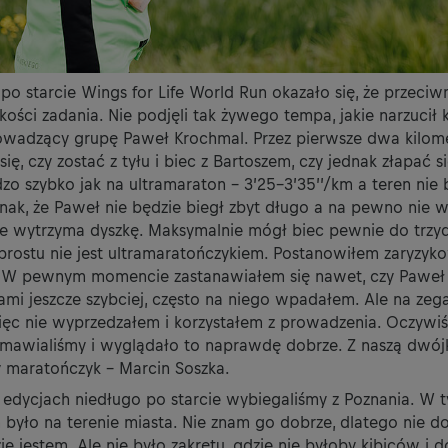
o starcie Wings for Life World Run okazało się, że przeciwn
kości zadania. Nie podjęli tak żywego tempa, jakie narzucił
owadzący grupę Paweł Krochmal. Przez pierwsze dwa kilom
ię, czy zostać z tyłu i biec z Bartoszem, czy jednak złapać s
zo szybko jak na ultramaraton – 3’25-3’35’’/km a teren nie b
nak, że Paweł nie będzie biegł zbyt długo a na pewno nie w
e wytrzyma dyszkę. Maksymalnie mógł biec pewnie do trzy
 prostu nie jest ultramaratończykiem. Postanowiłem zaryzy
. W pewnym momencie zastanawiałem się nawet, czy Paweł
ami jeszcze szybciej, często na niego wpadałem. Ale na zeg
więc nie wyprzedzałem i korzystałem z prowadzenia. Oczywiś
zmawialiśmy i wyglądało to naprawdę dobrze. Z naszą dwójk
y maratończyk – Marcin Soszka.
edycjach niedługo po starcie wybiegaliśmy z Poznania. W 
 było na terenie miasta. Nie znam go dobrze, dlatego nie d
e jestem. Ale nie było zakrętu, gdzie nie byłoby kibiców i d