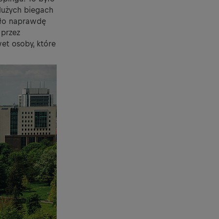
dużych biegach
yło naprawdę
 przez
wet osoby, które