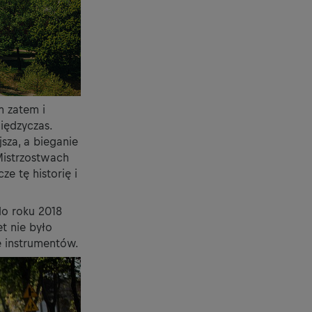
m zatem i
iędzyczas.
sza, a bieganie
Mistrzostwach
e tę historię i
o roku 2018
t nie było
e instrumentów.