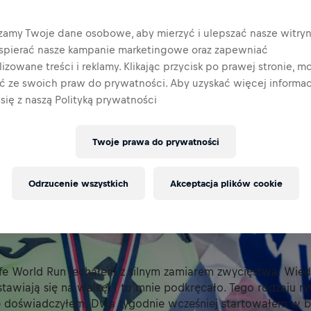
zamy Twoje dane osobowe, aby mierzyć i ulepszać nasze witryn
wspierać nasze kampanie marketingowe oraz zapewniać
izowane treści i reklamy. Klikając przycisk po prawej stronie, m
ać ze swoich praw do prywatności. Aby uzyskać więcej informacj
się z naszą Polityką prywatności
Twoje prawa do prywatności
Odrzucenie wszystkich
Akceptacja plików cookie
ife World Run jechałem z silnym zamiarem zwycięstwa. Wied
tawiają się na walkę. I to mnie podkręcało. Tego rodzaju ry
ie doświadczyłem. Dwa tygodnie wcześniej startowałem w b