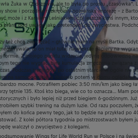
wła Żuka w Chorzowie, ale to była po prostu „czasówka”. 
imy show i porządnie rozkręcimy poznańską imprezę - z Bart
yć może i z Kamilem Leśniakiem, czy jeszcze kimś innym, kto
go brany pod uwagę jako pretendent do zwycięstwa. Podch
órzy też chcą zwyciężać – głównie mam na myśli Bartka. Gdy
ego rywala, to on miał tutaj największe papiery na wygran
j formie. Z mojego punktu widzenia, jedyną odpowiedzią na
ym tego nie wygrać, była kumulacja zmęczenia związana z t
 czas. Podczas treningów po ostatnim starcie w ogóle nie p
łem na samopoczucie, a dopiero potem w domu oglądałem 
 bardzo mocne. Potrafiłem pobiec 3:50 min/km jako bieg ła
przy tętnie 135. Ktoś kto biega, wie co to oznacza… Mam p
torycznych i było lepiej niż przed biegiem 6-godzinnym. Już
robiłem szybki trening na dużym luzie. Od razu poczułem, 
byłem do końca pewny tego, jak to będzie na przykład po 40
tować. Z kolei półtora tygodnia po mistrzostwach byłem ju
 będę walczył o zwycięstwo z kolegami.
odsumowanie Wings for Life World Run w Polsce i na świe