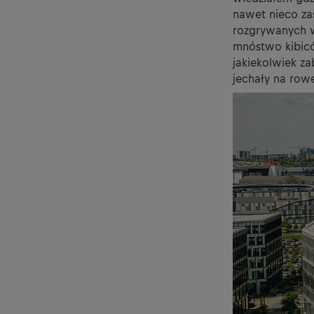
nawet nieco za
rozgrywanych 
mnóstwo kibicó
jakiekolwiek za
jechały na row