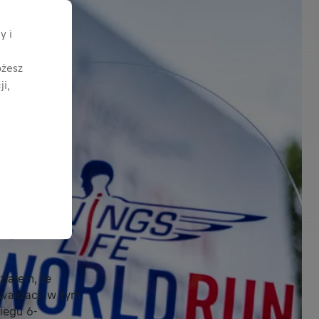
y i
ożesz
i,
ziałem, że
walizacji w tym
iegu 6-