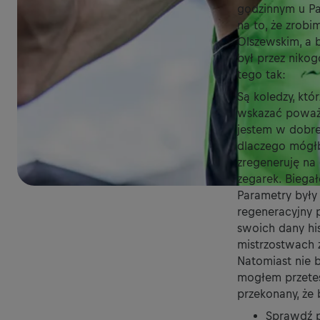
godzinnym u Pa
na to, że zrob
Olszewskim, a b
był przez niko
tego tak:
Są koledzy, kt
wskazać poważn
jestem w dobre
dlaczego mógłb
zregeneruję na
zegarek. Biega
Parametry były
regeneracyjny 
swoich dany his
mistrzostwach z
Natomiast nie 
mogłem przetes
przekonany, że
Sprawdź p