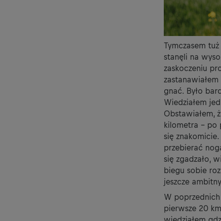
Tymczasem tuż p
stanęli na wyso
zaskoczeniu pr
zastanawiałem s
gnać. Było bard
Wiedziałem jed
Obstawiałem, ż
kilometra – po
się znakomicie
przebierać nog
się zgadzało, 
biegu sobie ro
jeszcze ambitn
W poprzednich 
pierwsze 20 km
wiedziałem gdzi