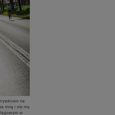
 Wyrywkowo na
 za mną i nie ma
u Flagowym w