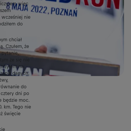
Liczyłem więc
oszem
 wcześniej nie
odziłem do
bym chciał
ą. Czułem, że
 pytanie,
ym że się nie
atrzyłem na
zapis danych.
twy,
orównanie do
 cztery dni po
że będzie moc.
. km. Tego nie
ż święcie
cie