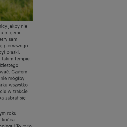
icy jakby nie
 ku mojemu
etry sam
ię pierwszego i
ył płaski.
 takim tempie.
dziestego
kować. Czułem
 nie mógłby
arku wszystko
cie w trakcie
ą zabrał się
tym roku
o końca
opingu! To było