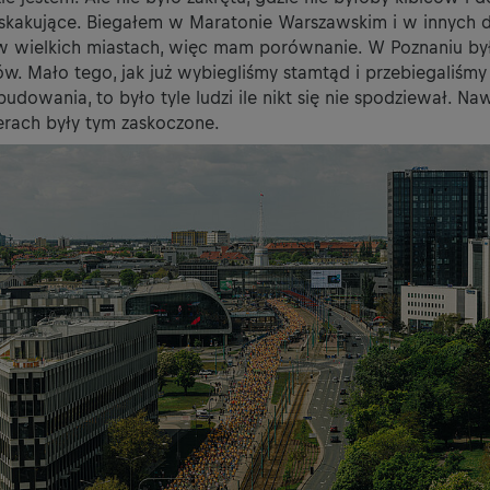
skakujące. Biegałem w Maratonie Warszawskim i w innych 
w wielkich miastach, więc mam porównanie. W Poznaniu b
w. Mało tego, jak już wybiegliśmy stamtąd i przebiegaliśmy
budowania, to było tyle ludzi ile nikt się nie spodziewał. Na
erach były tym zaskoczone.