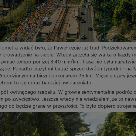
ilometra widać było, że Paweł czuje już trud. Podziękowałe
 prowadzenie na siebie. Wtedy zaczęła się walka o każdy m
rzymać tempo poniżej 3:40 min/km. Trasa nie była najłatwiej
czące. Ponadto ciążył mi bagaż sprzed dwóch tygodni – na 
6-godzinnym na bieżni pokonałem 95 km. Mięśnie czuły jeszcz
trem to się coraz bardziej uwidaczniało.
pól kwitnącego rzepaku. W głowie sentymentalna podróż d
em po zwycięstwo. Jeszcze wtedy nie wiedziałem, że to nawe
ego co będzie grane w przyszłości. To było dopiero strojeni