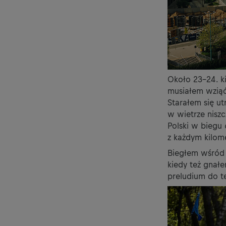
Około 23-24. k
musiałem wziąć
Starałem się ut
w wietrze nisz
Polski w biegu 
z każdym kilome
Biegłem wśród 
kiedy też gnał
preludium
do t