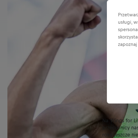
Przetwar
usługi, 
spersonal
skorzyst
zapoznaj 
Na Wings for L
przeciwnicy nas
roku jeszcze n