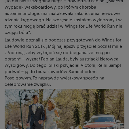
„To dla nas szczególny bieg” - powiedział Fabian. „Miałem
wypadek wakeboardowy, po którym choroba
autoimmunologiczna zaatakowała zakończenia nerwowe
rdzenia kręgowego. Na szczęście zostałem wyleczony i w
tym roku mogę brać udział w Wings for Life World Run nie
czując bólu”.
Laudowie poznali się podczas przygotowań do Wings for
Life World Run 2017. „Mój najlepszy przyjaciel poznał mnie
z Victorią, żeby wykręcić się od biegania ze mną po
górach” - wyznał Fabian Lauda, były austriacki kierowca
wyścigowy. Do tego, bliski przyjaciel Victorii, Reini Sampl
podwiózł ją do biura zawodów Samochodem
Pościgowym. To naprawdę wyjątkowy sposób na
celebrowanie związku.