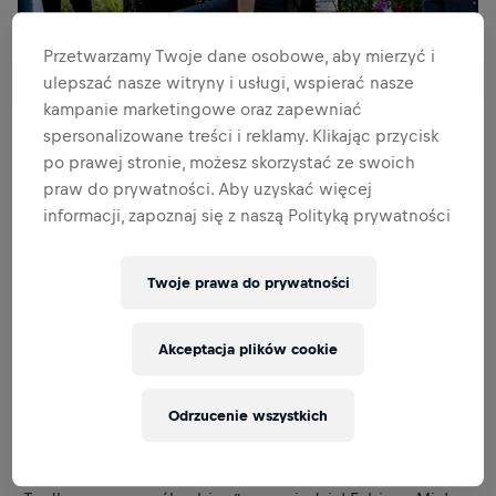
Przetwarzamy Twoje dane osobowe, aby mierzyć i
ulepszać nasze witryny i usługi, wspierać nasze
kampanie marketingowe oraz zapewniać
spersonalizowane treści i reklamy. Klikając przycisk
po prawej stronie, możesz skorzystać ze swoich
praw do prywatności. Aby uzyskać więcej
W niedzielę, 5 maja, miłość zapanowała na szóstej edycji
informacji, zapoznaj się z naszą Polityką prywatności
Wings for Life World Run. Aż trzy pary celebrowały
rozpoczęcie nowej drogi życia biorąc udział w Światowym
Biegu.
Twoje prawa do prywatności
POWIEDZIELI SOBIE „TAK”
Akceptacja plików cookie
Miłość dało się poczuć w powietrzu jeszcze przed
Odrzucenie wszystkich
startem, gdy do biegu rozgrzewali się nowożeńcy - Fabian
i Victoria Lauda. To był ich pierwszy start w Wings for Life
World Run w małżeńskiej parze.