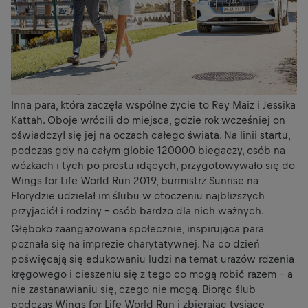
Inna para, która zaczęła wspólne życie to Rey Maiz i Jessika
Kattah. Oboje wrócili do miejsca, gdzie rok wcześniej on
oświadczył się jej na oczach całego świata. Na linii startu,
podczas gdy na całym globie 120000 biegaczy, osób na
wózkach i tych po prostu idących, przygotowywało się do
Wings for Life World Run 2019, burmistrz Sunrise na
Florydzie udzielał im ślubu w otoczeniu najbliższych
przyjaciół i rodziny – osób bardzo dla nich ważnych.
Głęboko zaangażowana społecznie, inspirująca para
poznała się na imprezie charytatywnej. Na co dzień
poświęcają się edukowaniu ludzi na temat urazów rdzenia
kręgowego i cieszeniu się z tego co mogą robić razem – a
nie zastanawianiu się, czego nie mogą. Biorąc ślub
podczas Wings for Life World Run i zbierając tysiące