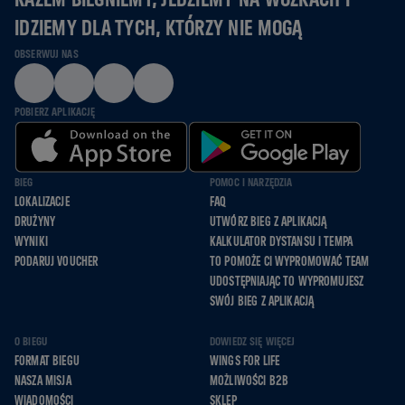
IDZIEMY DLA TYCH, KTÓRZY NIE MOGĄ
OBSERWUJ NAS
POBIERZ APLIKACJĘ
BIEG
POMOC I NARZĘDZIA
LOKALIZACJE
FAQ
DRUŻYNY
UTWÓRZ BIEG Z APLIKACJĄ
WYNIKI
KALKULATOR DYSTANSU I TEMPA
PODARUJ VOUCHER
TO POMOŻE CI WYPROMOWAĆ TEAM
UDOSTĘPNIAJĄC TO WYPROMUJESZ
SWÓJ BIEG Z APLIKACJĄ
O BIEGU
DOWIEDZ SIĘ WIĘCEJ
FORMAT BIEGU
WINGS FOR LIFE
NASZA MISJA
MOŻLIWOŚCI B2B
WIADOMOŚCI
SKLEP