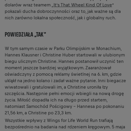
dolarów wraz teamem „
It’s That Wheel Kind Of Love
”
pokazali ducha dobroczynności oraz to, jak ważne są dla
nich zarówno lokalna społeczność, jak i globalny ruch.
POWIEDZIAŁA „TAK”
W tym samym czasie w Parku Olimpijskim w Monachium,
Hannes Klausner i Christine Huber startowali w ulubionym
biegu ulicznym Christine. Hannes postanowił uczynić ten
moment jeszcze bardziej wyjątkowym. Zaaranżował
oświadczyny z pomocą reklamy świetlnej na 6. km, gdzie
ukląkł na jedno kolano i zadał ważne pytanie. Inni biegacze
wiwatowali i gratulowali im, a Christine uroniła łzy
szczęścia. Następnie pełni emocji wbiegli na nową drogę
życia. Miłość dopadła ich na długo przed startem,
natomiast Samochód Pościgowy - Hannesa po pokonaniu
21,56 km, a Christine po 23,3 km.
Wszystkie wpływy z Wings for Life World Run trafiają
bezpośrednio na badania nad rdzeniem kręgowym. 5 maja