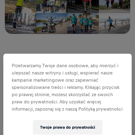
Kurz po niesamowitym wydarzeniu, jakie miało miejsce 9
maja powoli opada. Czas jeszcze raz uczcić Wasz udział –
Przetwarzamy Twoje dane osobowe, aby mierzyć i
uczestników Wings for Life World Run. Każdej ze 184 236
ulepszać nasze witryny i usługi, wspierać nasze
osób, z których każda miała udział w pobiciu niezwykłego
kampanie marketingowe oraz zapewniać
rekordu. Razem przebiegliśmy, przejechaliśmy, przeszliśmy,
spersonalizowane treści i reklamy. Klikając przycisk
czy przetruchtaliśmy do historii tworząc największy bieg
po prawej stronie, możesz skorzystać ze swoich
w dziejach!
praw do prywatności. Aby uzyskać więcej
Biegliście w upale
(pozdrowienia dla Grecji!)
, w deszczu
informacji, zapoznaj się z naszą Polityką prywatności
(uściski dla Gruzji!)
a nawet przy opadach śniegu
(widzieliśmy też, co działo się w Norwegii!)
. Ale nic nie
mogło Was powstrzymać. Andrzej Bargiel w Karakorum
Twoje prawa do prywatności
pobiegł nawet bez internetu, bez włączenia Aplikacji –