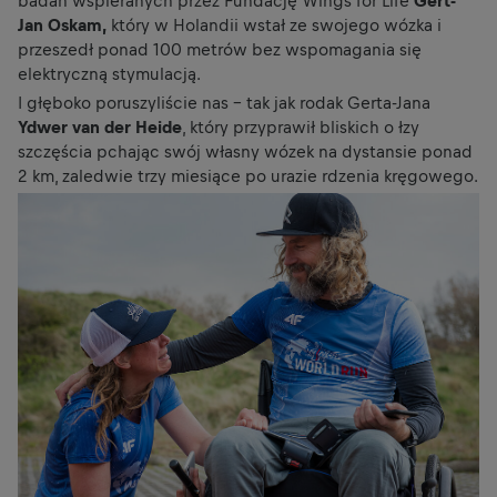
badań wspieranych przez Fundację Wings for Life
Gert-
Jan Oskam,
który w Holandii wstał ze swojego wózka i
przeszedł ponad 100 metrów bez wspomagania się
elektryczną stymulacją.
I głęboko poruszyliście nas – tak jak rodak Gerta-Jana
Ydwer van der Heide
, który przyprawił bliskich o łzy
szczęścia pchając swój własny wózek na dystansie ponad
2 km, zaledwie trzy miesiące po urazie rdzenia kręgowego.