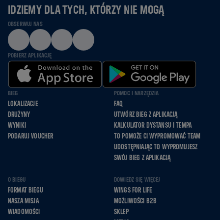
IDZIEMY DLA TYCH, KTÓRZY NIE MOGĄ
OBSERWUJ NAS
POBIERZ APLIKACJĘ
BIEG
POMOC I NARZĘDZIA
LOKALIZACJE
FAQ
DRUŻYNY
UTWÓRZ BIEG Z APLIKACJĄ
WYNIKI
KALKULATOR DYSTANSU I TEMPA
PODARUJ VOUCHER
TO POMOŻE CI WYPROMOWAĆ TEAM
UDOSTĘPNIAJĄC TO WYPROMUJESZ
SWÓJ BIEG Z APLIKACJĄ
O BIEGU
DOWIEDZ SIĘ WIĘCEJ
FORMAT BIEGU
WINGS FOR LIFE
NASZA MISJA
MOŻLIWOŚCI B2B
WIADOMOŚCI
SKLEP