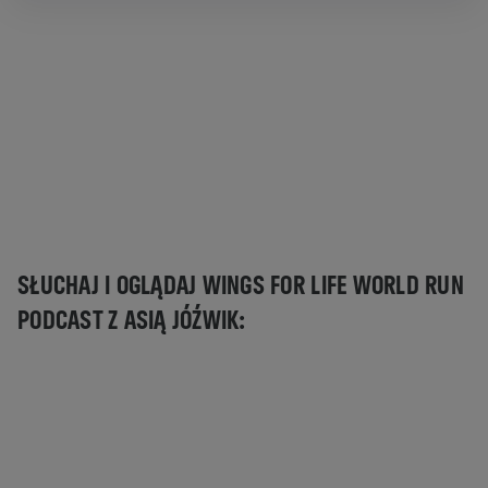
SŁUCHAJ I OGLĄDAJ WINGS FOR LIFE WORLD RUN
Aby zobaczyć tę zawartość, musisz zaktualizować
PODCAST Z ASIĄ JÓŹWIK:
ustawienia ciasteczek.
USTAWIENIA COOKIES