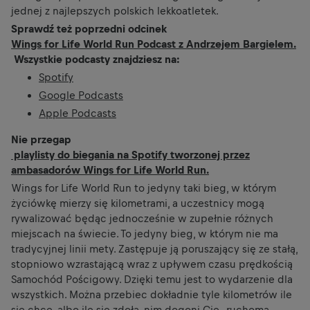
jednej z najlepszych polskich lekkoatletek.
Sprawdź też poprzedni odcinek
Wings for Life World Run Podcast z Andrzejem Bargielem.
Wszystkie podcasty znajdziesz na:
Spotify
Google Podcasts
Apple Podcasts
Nie przegap
playlisty do biegania na Spotify tworzonej przez
ambasadorów Wings for Life World Run.
Wings for Life World Run to jedyny taki bieg, w którym
życiówkę mierzy się kilometrami, a uczestnicy mogą
rywalizować będąc jednocześnie w zupełnie różnych
miejscach na świecie. To jedyny bieg, w którym nie ma
tradycyjnej linii mety. Zastępuje ją poruszający się ze stałą,
stopniowo wzrastającą wraz z upływem czasu prędkością
Samochód Pościgowy. Dzięki temu jest to wydarzenie dla
wszystkich. Można przebiec dokładnie tyle kilometrów ile
się chce, albo ile się zdoła, nim dogoni Cię „ruchoma