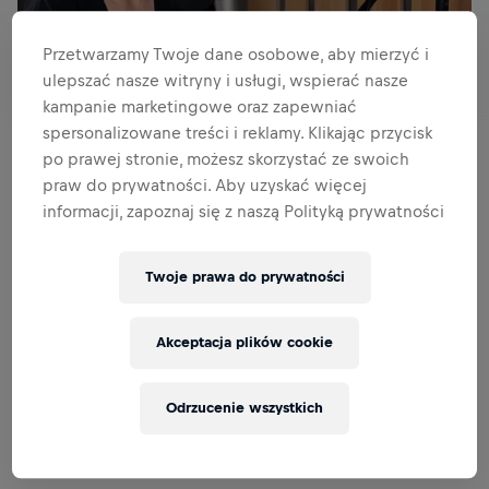
Przetwarzamy Twoje dane osobowe, aby mierzyć i
ulepszać nasze witryny i usługi, wspierać nasze
kampanie marketingowe oraz zapewniać
spersonalizowane treści i reklamy. Klikając przycisk
po prawej stronie, możesz skorzystać ze swoich
praw do prywatności. Aby uzyskać więcej
Po dwóch latach przerwy Asia Jóźwik wróciła do
informacji, zapoznaj się z naszą Polityką prywatności
lekkoatletyki na najwyższym światowym poziomie.
Obecnie 5. zawodniczka poprzednich igrzysk, 7. na
mistrzostwach świata w 2015 roku i brązowa medalistka
Twoje prawa do prywatności
mistrzostw Europy z 2014 w biegu na 800 metrów jest w
ogniu przygotowań do sezonu i… do Wings for Life World
Akceptacja plików cookie
Run.
Skoczna, zwinna, szybka i (zdrowo) uzależniona od
biegania! Posłuchajcie jak odpowiednio się nastawić,
Odrzucenie wszystkich
trenować i regenerować siły, by sprintem osiągnąć
życiową formę na 9 maja 2021: