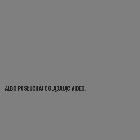
ALBO POSŁUCHAJ OGLĄDAJĄC VIDEO:
Aby zobaczyć tę zawartość, musisz zaktualizować
ustawienia ciasteczek.
USTAWIENIA COOKIES