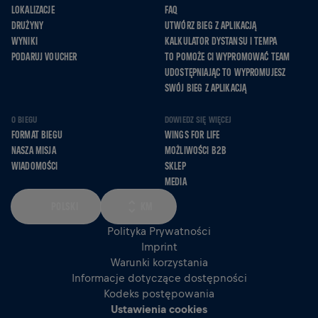
LOKALIZACJE
FAQ
DRUŻYNY
UTWÓRZ BIEG Z APLIKACJĄ
WYNIKI
KALKULATOR DYSTANSU I TEMPA
PODARUJ VOUCHER
TO POMOŻE CI WYPROMOWAĆ TEAM
UDOSTĘPNIAJĄC TO WYPROMUJESZ
SWÓJ BIEG Z APLIKACJĄ
O BIEGU
DOWIEDZ SIĘ WIĘCEJ
FORMAT BIEGU
WINGS FOR LIFE
NASZA MISJA
MOŻLIWOŚCI B2B
WIADOMOŚCI
SKLEP
MEDIA
POLSKI
KM
Polityka Prywatności
Imprint
Warunki korzystania
Informacje dotyczące dostępności
Kodeks postępowania
Ustawienia cookies