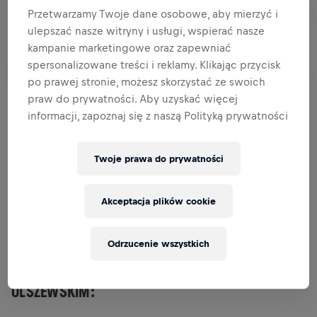
Przetwarzamy Twoje dane osobowe, aby mierzyć i
ulepszać nasze witryny i usługi, wspierać nasze
kampanie marketingowe oraz zapewniać
spersonalizowane treści i reklamy. Klikając przycisk
po prawej stronie, możesz skorzystać ze swoich
praw do prywatności. Aby uzyskać więcej
informacji, zapoznaj się z naszą Polityką prywatności
Bartek Olszewski w 2015 roku wygrał Wings for Life World
Run w Poznaniu. W 2016 triumfował w Niagara Falls i był
Twoje prawa do prywatności
drugi na świecie, kilka kilometrów za startującym w
Mediolanie Giorgio Calcaterrą. Rok później wybrał się do
ojczyzny Włocha. Wydarzenie to okrzyknięto „Bitwą o
Akceptacja plików cookie
Mediolan” i to Polak wyszedł z niej zwycięsko. Teraz jest
gościem Łukasza Stasiaka w drugim biegowym podcaście.
Odrzucenie wszystkich
POSŁUCHAJ PODCASTU BIEGOWEGO Z BARTKIEM
OLSZEWSKIM: