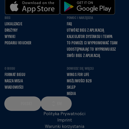
BIEG
POMOC I NARZĘDZIA
LOKALIZACJE
FAQ
DRUŻYNY
UTWÓRZ BIEG Z APLIKACJĄ
WYNIKI
KALKULATOR DYSTANSU I TEMPA
PODARUJ VOUCHER
TO POMOŻE CI WYPROMOWAĆ TEAM
UDOSTĘPNIAJĄC TO WYPROMUJESZ
SWÓJ BIEG Z APLIKACJĄ
O BIEGU
DOWIEDZ SIĘ WIĘCEJ
FORMAT BIEGU
WINGS FOR LIFE
NASZA MISJA
MOŻLIWOŚCI B2B
WIADOMOŚCI
SKLEP
MEDIA
POLSKI
KM
Polityka Prywatności
Imprint
Warunki korzystania