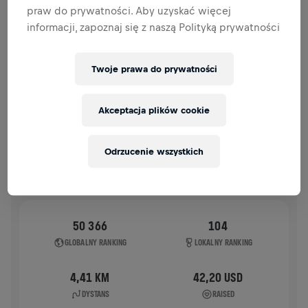
praw do prywatności. Aby uzyskać więcej
HISTORIA
informacji, zapoznaj się z naszą Polityką prywatności
WINGS FOR LIFE WORLD RUN
2022
Twoje prawa do prywatności
APP RUN
Akceptacja plików cookie
STOCKHOLM
08 maj 2022
11:00 UTC
Odrzucenie wszystkich
50 366
104
GLOBALNY RANKING
LOKALNY RANKING
4,41 KM
42,20 USD
DYSTANS
RAISED