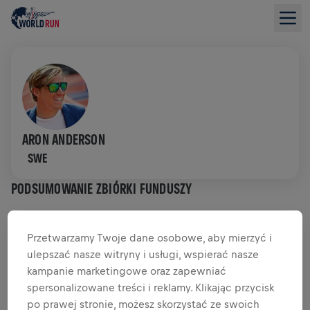
ARON ANDERSON
SWE
PODSUMOWANIE ZBIÓRKI FUNDUSZY
0,00 USD ZEBRANO Z
CEL 0,00 USD
Przetwarzamy Twoje dane osobowe, aby mierzyć i
ulepszać nasze witryny i usługi, wspierać nasze
DATKI
PRZEKAŻ DATEK
kampanie marketingowe oraz zapewniać
spersonalizowane treści i reklamy. Klikając przycisk
Wpłać, aby zrobić różnicę! 100% Twojej darowizny
trafia na badania nad rdzeniem kręgowym.
po prawej stronie, możesz skorzystać ze swoich