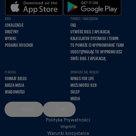
BIEG
POMOC I NARZĘDZIA
LOKALIZACJE
FAQ
DRUŻYNY
UTWÓRZ BIEG Z APLIKACJĄ
WYNIKI
KALKULATOR DYSTANSU I TEMPA
PODARUJ VOUCHER
TO POMOŻE CI WYPROMOWAĆ TEAM
UDOSTĘPNIAJĄC TO WYPROMUJESZ
SWÓJ BIEG Z APLIKACJĄ
O BIEGU
DOWIEDZ SIĘ WIĘCEJ
FORMAT BIEGU
WINGS FOR LIFE
NASZA MISJA
MOŻLIWOŚCI B2B
WIADOMOŚCI
SKLEP
MEDIA
POLSKI
KM
Polityka Prywatności
Imprint
Warunki korzystania