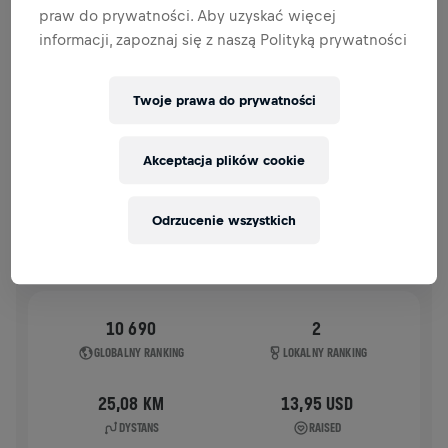
praw do prywatności. Aby uzyskać więcej
HISTORIA
informacji, zapoznaj się z naszą Polityką prywatności
WINGS FOR LIFE WORLD RUN
2026
Twoje prawa do prywatności
APP RUN
Akceptacja plików cookie
KOLKATA
10 maj 2026
11:00 UTC
Odrzucenie wszystkich
10 690
2
GLOBALNY RANKING
LOKALNY RANKING
25,08 KM
13,95 USD
DYSTANS
RAISED