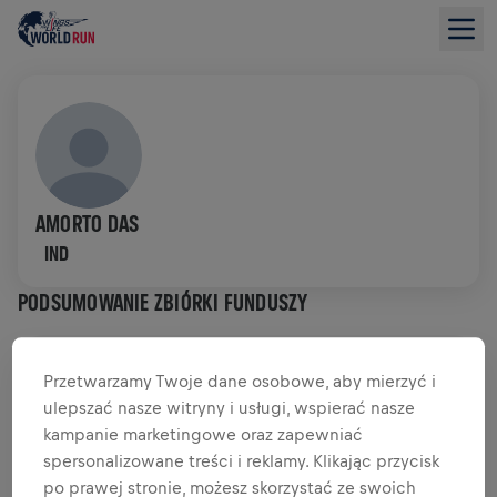
AMORTO DAS
IND
PODSUMOWANIE ZBIÓRKI FUNDUSZY
0,00 USD ZEBRANO Z
CEL 0,00 USD
Przetwarzamy Twoje dane osobowe, aby mierzyć i
ulepszać nasze witryny i usługi, wspierać nasze
DATKI
PRZEKAŻ DATEK
kampanie marketingowe oraz zapewniać
spersonalizowane treści i reklamy. Klikając przycisk
Wpłać, aby zrobić różnicę! 100% Twojej darowizny
trafia na badania nad rdzeniem kręgowym.
po prawej stronie, możesz skorzystać ze swoich