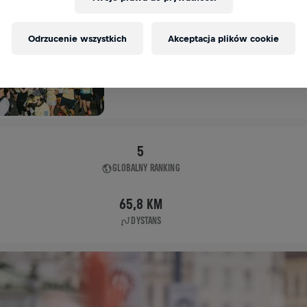
APP RUN
Odrzucenie wszystkich
Akceptacja plików cookie
TOKYO SHINJUKU KU
10 maj 2026
11:00 UTC
5
GLOBALNY RANKING
65,8 KM
DYSTANS