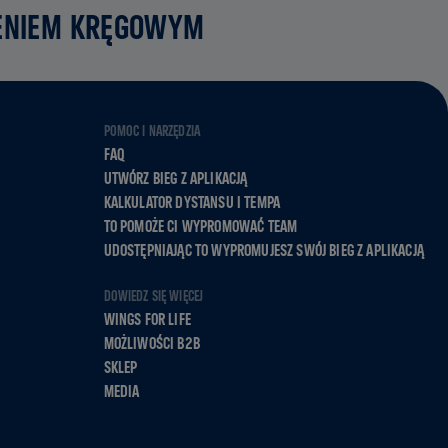
ZENIEM KRĘGOWYM
POMOC I NARZĘDZIA
FAQ
UTWÓRZ BIEG Z APLIKACJĄ
KALKULATOR DYSTANSU I TEMPA
TO POMOŻE CI WYPROMOWAĆ TEAM
UDOSTĘPNIAJĄC TO WYPROMUJESZ SWÓJ BIEG Z APLIKACJĄ
DOWIEDZ SIĘ WIĘCEJ
WINGS FOR LIFE
MOŻLIWOŚCI B2B
SKLEP
MEDIA