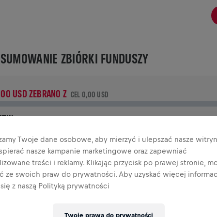
SUMOWANIE ZBIÓRKI FUNDUSZY
,00 USD ZEBRANO Z
CEL 0,00 USD
ATKI
płać, aby zrobić różnicę! 100% Twojej darowizny trafia na
zamy Twoje dane osobowe, aby mierzyć i ulepszać nasze witryn
adania nad rdzeniem kręgowym.
wspierać nasze kampanie marketingowe oraz zapewniać
izowane treści i reklamy. Klikając przycisk po prawej stronie, m
TORIA
ać ze swoich praw do prywatności. Aby uzyskać więcej informacj
się z naszą Polityką prywatności
INGS FOR LIFE WORLD RUN
2026
Twoje prawa do prywatności