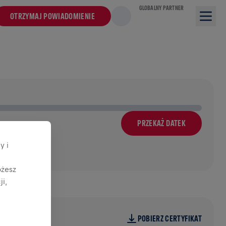
GLOBALNY PARTNER
OTRZYMAJ POWIADOMIENIE
PRZEKAŻ DATEK
y i
ożesz
i,
POBIERZ CERTYFIKAT