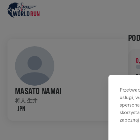
POD
0
D
W
MASATO NAMAI
Przetwar
b
usługi, 
将人 生井
spersonal
JPN
HIS
skorzyst
zapoznaj 
W