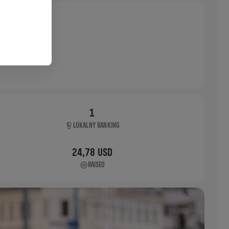
1
LOKALNY RANKING
24,78 USD
RAISED