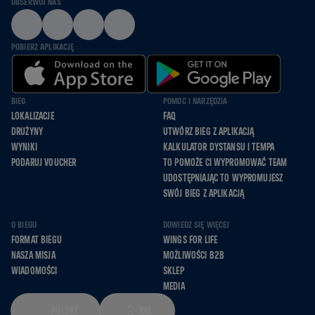
OBSERWUJ NAS
POBIERZ APLIKACJĘ
BIEG
POMOC I NARZĘDZIA
LOKALIZACJE
FAQ
DRUŻYNY
UTWÓRZ BIEG Z APLIKACJĄ
WYNIKI
KALKULATOR DYSTANSU I TEMPA
PODARUJ VOUCHER
TO POMOŻE CI WYPROMOWAĆ TEAM
UDOSTĘPNIAJĄC TO WYPROMUJESZ
SWÓJ BIEG Z APLIKACJĄ
O BIEGU
DOWIEDZ SIĘ WIĘCEJ
FORMAT BIEGU
WINGS FOR LIFE
NASZA MISJA
MOŻLIWOŚCI B2B
WIADOMOŚCI
SKLEP
MEDIA
POLSKI
KM