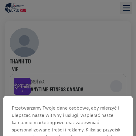
THANH TO
VIE
DRUŻYNA
ANYTIME FITNESS CANADA
PODSUMOWANIE ZBIÓRKI FUNDUSZY
Przetwarzamy Twoje dane osobowe, aby mierzyć i
ulepszać nasze witryny i usługi, wspierać nasze
kampanie marketingowe oraz zapewniać
0,00 USD ZEBRANO Z
CEL 0,00 USD
spersonalizowane treści i reklamy. Klikając przycisk