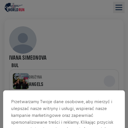
IVANA SIMEONOVA
BUL
DRUŻYNA
ANGELS
PODSUMOWANIE ZBIÓRKI FUNDUSZY
Przetwarzamy Twoje dane osobowe, aby mierzyć i
ulepszać nasze witryny i usługi, wspierać nasze
kampanie marketingowe oraz zapewniać
0,00 USD ZEBRANO Z
CEL 0,00 USD
spersonalizowane treści i reklamy. Klikając przycisk