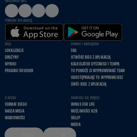
OBSERWUJ NAS
POBIERZ APLIKACJĘ
BIEG
POMOC I NARZĘDZIA
LOKALIZACJE
FAQ
DRUŻYNY
UTWÓRZ BIEG Z APLIKACJĄ
WYNIKI
KALKULATOR DYSTANSU I TEMPA
PODARUJ VOUCHER
TO POMOŻE CI WYPROMOWAĆ TEAM
UDOSTĘPNIAJĄC TO WYPROMUJESZ
SWÓJ BIEG Z APLIKACJĄ
O BIEGU
DOWIEDZ SIĘ WIĘCEJ
FORMAT BIEGU
WINGS FOR LIFE
NASZA MISJA
MOŻLIWOŚCI B2B
WIADOMOŚCI
SKLEP
MEDIA
POLSKI
KM