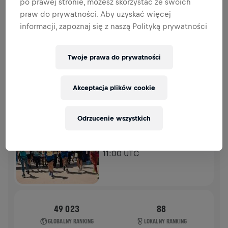
po prawej stronie, możesz skorzystać ze swoich
DATKI
PRZEKAŻ DATEK
praw do prywatności. Aby uzyskać więcej
Wpłać, aby zrobić różnicę! 100% Twojej darowizny
informacji, zapoznaj się z naszą Polityką prywatności
trafia na badania nad rdzeniem kręgowym.
HISTORIA
Twoje prawa do prywatności
Akceptacja plików cookie
WINGS FOR LIFE WORLD RUN
2026
APP RUN
Odrzucenie wszystkich
SOFIA
10 maj 2026
11:00 UTC
49 023
88
GLOBALNY RANKING
LOKALNY RANKING