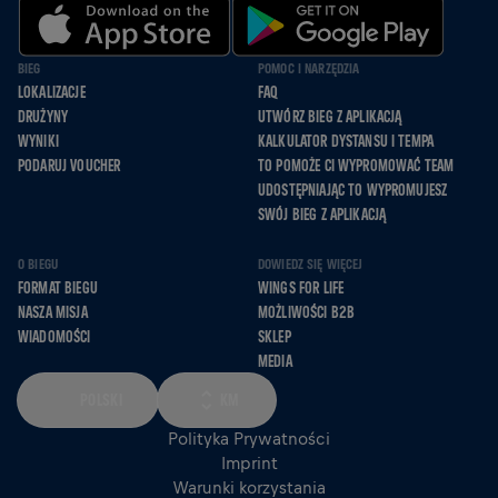
BIEG
POMOC I NARZĘDZIA
LOKALIZACJE
FAQ
DRUŻYNY
UTWÓRZ BIEG Z APLIKACJĄ
WYNIKI
KALKULATOR DYSTANSU I TEMPA
PODARUJ VOUCHER
TO POMOŻE CI WYPROMOWAĆ TEAM
UDOSTĘPNIAJĄC TO WYPROMUJESZ
SWÓJ BIEG Z APLIKACJĄ
O BIEGU
DOWIEDZ SIĘ WIĘCEJ
FORMAT BIEGU
WINGS FOR LIFE
NASZA MISJA
MOŻLIWOŚCI B2B
WIADOMOŚCI
SKLEP
MEDIA
POLSKI
KM
Polityka Prywatności
Imprint
Warunki korzystania