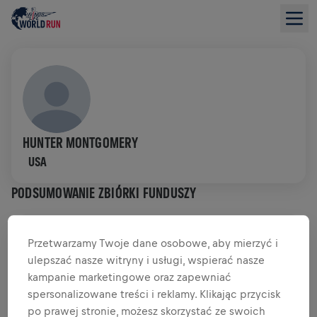
HUNTER MONTGOMERY
USA
PODSUMOWANIE ZBIÓRKI FUNDUSZY
0,00 USD ZEBRANO Z
CEL 0,00 USD
Przetwarzamy Twoje dane osobowe, aby mierzyć i
ulepszać nasze witryny i usługi, wspierać nasze
DATKI
PRZEKAŻ DATEK
kampanie marketingowe oraz zapewniać
spersonalizowane treści i reklamy. Klikając przycisk
Wpłać, aby zrobić różnicę! 100% Twojej darowizny
trafia na badania nad rdzeniem kręgowym.
po prawej stronie, możesz skorzystać ze swoich