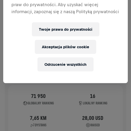
praw do prywatności. Aby uzyskać więcej
HISTORIA
informacji, zapoznaj się z naszą Polityką prywatności
WINGS FOR LIFE WORLD RUN
2024
Twoje prawa do prywatności
APP RUN
Akceptacja plików cookie
DALLAS
05 maj 2024
11:00 UTC
Odrzucenie wszystkich
71 950
16
GLOBALNY RANKING
LOKALNY RANKING
7,65 KM
28,00 USD
DYSTANS
RAISED