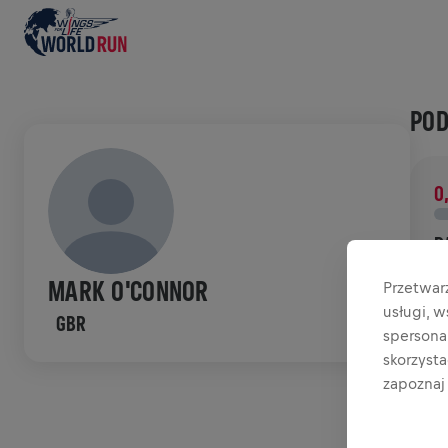
POD
0
D
W
MARK O'CONNOR
Przetwar
b
usługi, 
GBR
spersonal
HIS
skorzyst
zapoznaj 
W