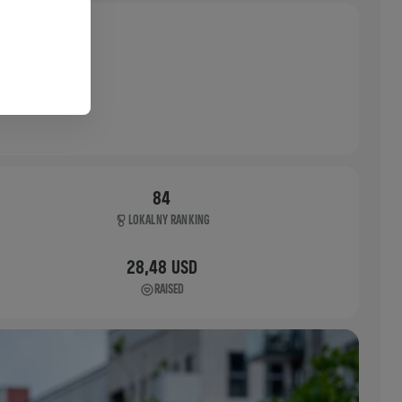
84
LOKALNY RANKING
28,48 USD
RAISED