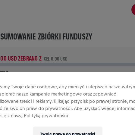
SUMOWANIE ZBIÓRKI FUNDUSZY
,00 USD ZEBRANO Z
CEL 0,00 USD
ATKI
płać, aby zrobić różnicę! 100% Twojej darowizny trafia na
zamy Twoje dane osobowe, aby mierzyć i ulepszać nasze witryn
adania nad rdzeniem kręgowym.
wspierać nasze kampanie marketingowe oraz zapewniać
izowane treści i reklamy. Klikając przycisk po prawej stronie, m
TORIA
ać ze swoich praw do prywatności. Aby uzyskać więcej informacj
się z naszą Polityką prywatności
INGS FOR LIFE WORLD RUN
2025
Twoje prawa do prywatności