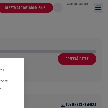
GLOBALNY PARTNER
OTRZYMAJ POWIADOMIENIE
PRZEKAŻ DATEK
y i
ożesz
i,
POBIERZ CERTYFIKAT