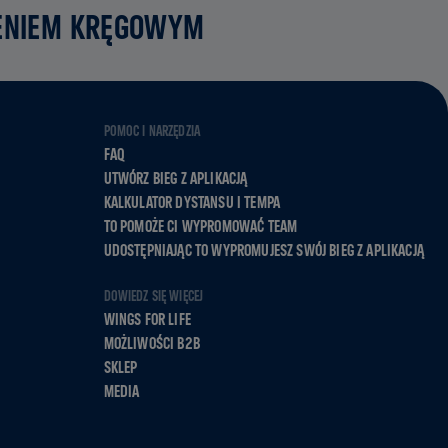
ZENIEM KRĘGOWYM
POMOC I NARZĘDZIA
FAQ
UTWÓRZ BIEG Z APLIKACJĄ
KALKULATOR DYSTANSU I TEMPA
TO POMOŻE CI WYPROMOWAĆ TEAM
UDOSTĘPNIAJĄC TO WYPROMUJESZ SWÓJ BIEG Z APLIKACJĄ
DOWIEDZ SIĘ WIĘCEJ
WINGS FOR LIFE
MOŻLIWOŚCI B2B
SKLEP
MEDIA