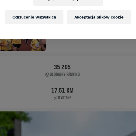
APP RUN
Odrzucenie wszystkich
Akceptacja plików cookie
LONDON LONDON
04 maj 2025
11:00 UTC
35 205
GLOBALNY RANKING
17,51 KM
DYSTANS