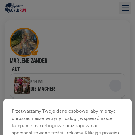
MARLENE ZANDER
AUT
KAPITAN
DIE MACHER
DRUŻYNA
Przetwarzamy Twoje dane osobowe, aby mierzyć i
DIE MACHER
ulepszać nasze witryny i usługi, wspierać nasze
kampanie marketingowe oraz zapewniać
PODSUMOWANIE ZBIÓRKI FUNDUSZY
spersonalizowane treści i reklamy. Klikając przycisk