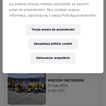
po prawej stronie, możesz skorzystać ze swoich
praw do prywatności. Aby uzyskać więcej
0,00 USD ZEBRANO Z
CEL 0,00 USD
informacji, zapoznaj się z naszą Polityką prywatności
DATKI
PRZEKAŻ DATEK
Twoje prawa do prywatności
Wpłać, aby zrobić różnicę! 100% Twojej darowizny
trafia na badania nad rdzeniem kręgowym.
Akceptacja plików cookie
HISTORIA
Odrzucenie wszystkich
WINGS FOR LIFE WORLD RUN
2026
APP RUN
WUNDSCHUH GRAZ UMGEBUNG
10 maj 2026
11:00 UTC