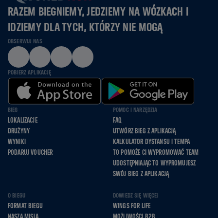
RAZEM BIEGNIEMY, JEDZIEMY NA WÓZKACH I
IDZIEMY DLA TYCH, KTÓRZY NIE MOGĄ
OBSERWUJ NAS
POBIERZ APLIKACJĘ
BIEG
POMOC I NARZĘDZIA
LOKALIZACJE
FAQ
DRUŻYNY
UTWÓRZ BIEG Z APLIKACJĄ
WYNIKI
KALKULATOR DYSTANSU I TEMPA
PODARUJ VOUCHER
TO POMOŻE CI WYPROMOWAĆ TEAM
UDOSTĘPNIAJĄC TO WYPROMUJESZ
SWÓJ BIEG Z APLIKACJĄ
O BIEGU
DOWIEDZ SIĘ WIĘCEJ
FORMAT BIEGU
WINGS FOR LIFE
NASZA MISJA
MOŻLIWOŚCI B2B