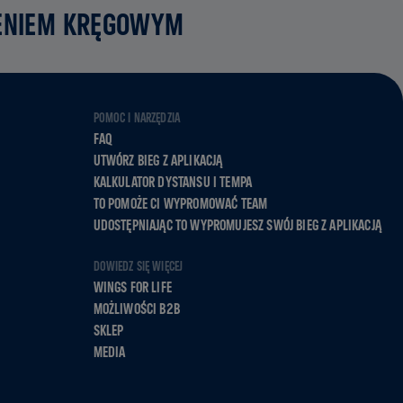
ZENIEM KRĘGOWYM
POMOC I NARZĘDZIA
FAQ
UTWÓRZ BIEG Z APLIKACJĄ
KALKULATOR DYSTANSU I TEMPA
TO POMOŻE CI WYPROMOWAĆ TEAM
UDOSTĘPNIAJĄC TO WYPROMUJESZ SWÓJ BIEG Z APLIKACJĄ
DOWIEDZ SIĘ WIĘCEJ
WINGS FOR LIFE
MOŻLIWOŚCI B2B
SKLEP
MEDIA