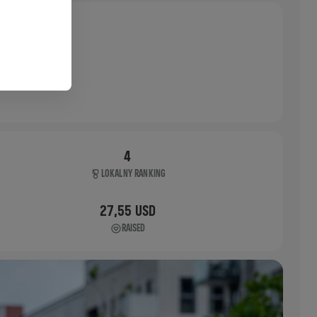
4
LOKALNY RANKING
27,55 USD
RAISED