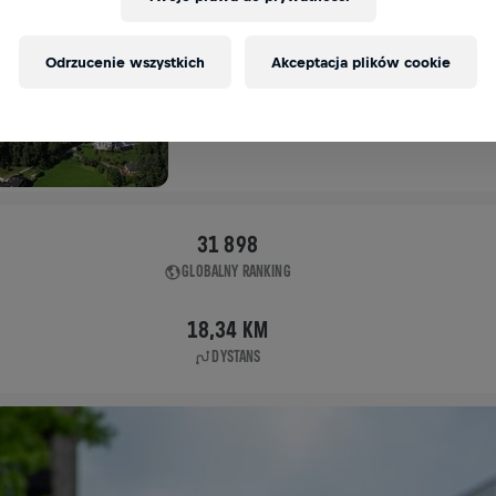
APP RUN
Odrzucenie wszystkich
Akceptacja plików cookie
UNKEN
04 maj 2025
11:00 UTC
31 898
GLOBALNY RANKING
18,34 KM
DYSTANS