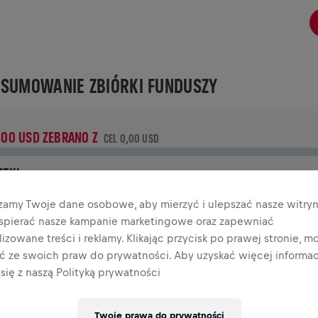
SUMOWANIE ZBIÓRKI FUNDUSZY
,00 USD ZEBRANO Z
CEL 0,00 USD
ATKI
płać, aby zrobić różnicę! 100% Twojej darowizny trafia na
zamy Twoje dane osobowe, aby mierzyć i ulepszać nasze witryn
adania nad rdzeniem kręgowym.
wspierać nasze kampanie marketingowe oraz zapewniać
izowane treści i reklamy. Klikając przycisk po prawej stronie, m
TORIA
ać ze swoich praw do prywatności. Aby uzyskać więcej informacj
się z naszą Polityką prywatności
INGS FOR LIFE WORLD RUN
2025
Twoje prawa do prywatności