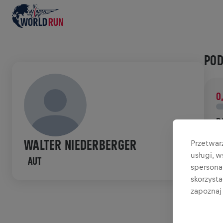
POD
0
D
W
WALTER NIEDERBERGER
Przetwar
b
usługi, 
AUT
spersonal
HIS
skorzyst
zapoznaj 
W