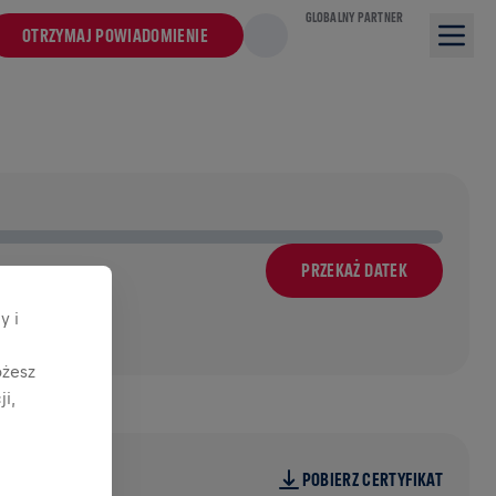
GLOBALNY PARTNER
OTRZYMAJ POWIADOMIENIE
PRZEKAŻ DATEK
y i
ożesz
i,
POBIERZ CERTYFIKAT