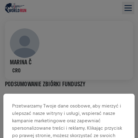
MARINA Č
CRO
PODSUMOWANIE ZBIÓRKI FUNDUSZY
0,00 USD ZEBRANO Z
CEL 0,00 USD
Przetwarzamy Twoje dane osobowe, aby mierzyć i
ulepszać nasze witryny i usługi, wspierać nasze
DATKI
PRZEKAŻ DATEK
kampanie marketingowe oraz zapewniać
spersonalizowane treści i reklamy. Klikając przycisk
Wpłać, aby zrobić różnicę! 100% Twojej darowizny
trafia na badania nad rdzeniem kręgowym.
po prawej stronie, możesz skorzystać ze swoich