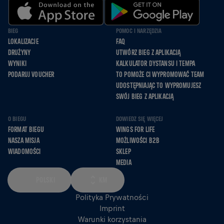
BIEG
POMOC I NARZĘDZIA
LOKALIZACJE
FAQ
DRUŻYNY
UTWÓRZ BIEG Z APLIKACJĄ
WYNIKI
KALKULATOR DYSTANSU I TEMPA
PODARUJ VOUCHER
TO POMOŻE CI WYPROMOWAĆ TEAM
UDOSTĘPNIAJĄC TO WYPROMUJESZ
SWÓJ BIEG Z APLIKACJĄ
O BIEGU
DOWIEDZ SIĘ WIĘCEJ
FORMAT BIEGU
WINGS FOR LIFE
NASZA MISJA
MOŻLIWOŚCI B2B
WIADOMOŚCI
SKLEP
MEDIA
POLSKI
KM
Polityka Prywatności
Imprint
Warunki korzystania