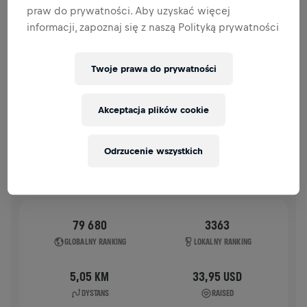
praw do prywatności. Aby uzyskać więcej
HISTORIA
informacji, zapoznaj się z naszą Polityką prywatności
WINGS FOR LIFE WORLD RUN
2025
Twoje prawa do prywatności
BIEG Z SAMOCHODEM
POŚCIGOWYM
Akceptacja plików cookie
ZADAR
04 maj 2025
11:00 UTC
Odrzucenie wszystkich
79 680
3363
GLOBALNY RANKING
LOKALNY RANKING
5,05 KM
33,95 USD
DYSTANS
RAISED