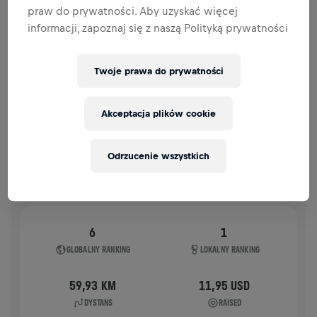
praw do prywatności. Aby uzyskać więcej
HISTORIA
informacji, zapoznaj się z naszą Polityką prywatności
WINGS FOR LIFE WORLD RUN
2021
Twoje prawa do prywatności
APP RUN
Akceptacja plików cookie
MOSCOW STROGINO BEREZY PARK
09 maj 2021
11:00 UTC
Odrzucenie wszystkich
6
1
GLOBALNY RANKING
LOKALNY RANKING
59,93 KM
11,95 USD
DYSTANS
RAISED