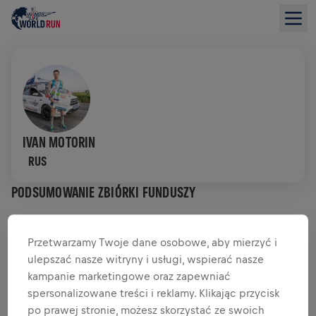
IVAN MOTORIN
RUS
PODSUMOWANIE ZBIÓRKI FUNDUSZY
0,00 USD ZEBRANO Z
CEL 0,00 USD
Przetwarzamy Twoje dane osobowe, aby mierzyć i
ulepszać nasze witryny i usługi, wspierać nasze
DATKI
PRZEKAŻ DATEK
kampanie marketingowe oraz zapewniać
spersonalizowane treści i reklamy. Klikając przycisk
Wpłać, aby zrobić różnicę! 100% Twojej darowizny
trafia na badania nad rdzeniem kręgowym.
po prawej stronie, możesz skorzystać ze swoich