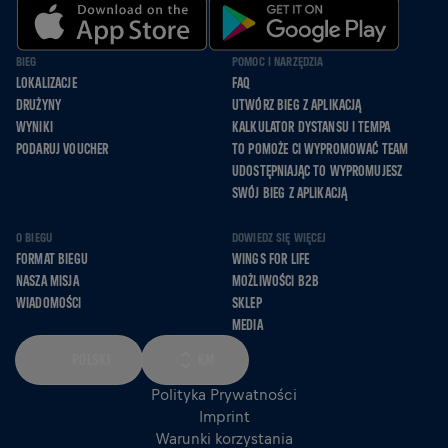
BIEG
POMOC I NARZĘDZIA
LOKALIZACJE
FAQ
DRUŻYNY
UTWÓRZ BIEG Z APLIKACJĄ
WYNIKI
KALKULATOR DYSTANSU I TEMPA
PODARUJ VOUCHER
TO POMOŻE CI WYPROMOWAĆ TEAM
UDOSTĘPNIAJĄC TO WYPROMUJESZ
SWÓJ BIEG Z APLIKACJĄ
O BIEGU
DOWIEDZ SIĘ WIĘCEJ
FORMAT BIEGU
WINGS FOR LIFE
NASZA MISJA
MOŻLIWOŚCI B2B
WIADOMOŚCI
SKLEP
MEDIA
POLSKI
KM
Polityka Prywatności
Imprint
Warunki korzystania