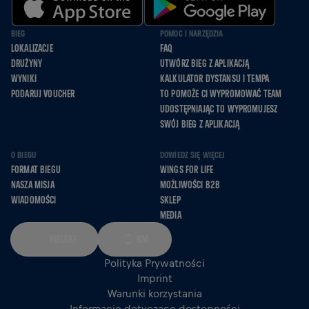
BIEG
POMOC I NARZĘDZIA
LOKALIZACJE
FAQ
DRUŻYNY
UTWÓRZ BIEG Z APLIKACJĄ
WYNIKI
KALKULATOR DYSTANSU I TEMPA
PODARUJ VOUCHER
TO POMOŻE CI WYPROMOWAĆ TEAM
UDOSTĘPNIAJĄC TO WYPROMUJESZ
SWÓJ BIEG Z APLIKACJĄ
O BIEGU
DOWIEDZ SIĘ WIĘCEJ
FORMAT BIEGU
WINGS FOR LIFE
NASZA MISJA
MOŻLIWOŚCI B2B
WIADOMOŚCI
SKLEP
MEDIA
POLSKI
KM
Polityka Prywatności
Imprint
Warunki korzystania
Informacje dotyczące dostępności