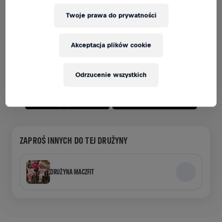
Twoje prawa do prywatności
ZOBACZ DRUŻYNY W APLIKACJI
Niezależnie od tego, czy jesteś w drużynie, czy tworzysz
Akceptacja plików cookie
własną, wszystkie teamy znajdziesz w aplikacji – czatuj,
śledź swoje wyniki i ciesz się razem z innymi.
Odrzucenie wszystkich
ZAPROŚ INNYCH DO TEJ DRUŻYNY
DRUŻYNA MACZFIT