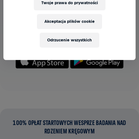
Twoje prawa do prywatności
ZOBACZ DRUŻYNY W APLIKACJI
Akceptacja plików cookie
Niezależnie od tego, czy jesteś w drużynie, czy tworzysz
własną, wszystkie teamy znajdziesz w aplikacji – czatuj,
śledź swoje wyniki i ciesz się razem z innymi.
Odrzucenie wszystkich
100% OPŁAT STARTOWYCH WESPRZE BADANIA NAD
RDZENIEM KRĘGOWYM