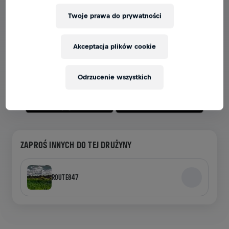
Twoje prawa do prywatności
ZOBACZ DRUŻYNY W APLIKACJI
Niezależnie od tego, czy jesteś w drużynie, czy tworzysz
Akceptacja plików cookie
własną, wszystkie teamy znajdziesz w aplikacji – czatuj,
śledź swoje wyniki i ciesz się razem z innymi.
Odrzucenie wszystkich
ZAPROŚ INNYCH DO TEJ DRUŻYNY
ROUTE847