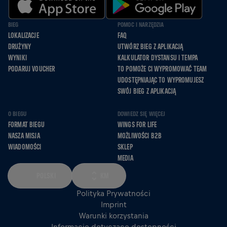
BIEG
POMOC I NARZĘDZIA
LOKALIZACJE
FAQ
DRUŻYNY
UTWÓRZ BIEG Z APLIKACJĄ
WYNIKI
KALKULATOR DYSTANSU I TEMPA
PODARUJ VOUCHER
TO POMOŻE CI WYPROMOWAĆ TEAM
UDOSTĘPNIAJĄC TO WYPROMUJESZ
SWÓJ BIEG Z APLIKACJĄ
O BIEGU
DOWIEDZ SIĘ WIĘCEJ
FORMAT BIEGU
WINGS FOR LIFE
NASZA MISJA
MOŻLIWOŚCI B2B
WIADOMOŚCI
SKLEP
MEDIA
POLSKI
KM
Polityka Prywatności
Imprint
Warunki korzystania
Informacje dotyczące dostępności