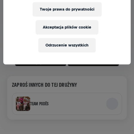
Twoje prawa do prywatności
ZOBACZ DRUŻYNY W APLIKACJI
Niezależnie od tego, czy jesteś w drużynie, czy tworzysz
Akceptacja plików cookie
własną, wszystkie teamy znajdziesz w aplikacji – czatuj,
śledź swoje wyniki i ciesz się razem z innymi.
Odrzucenie wszystkich
ZAPROŚ INNYCH DO TEJ DRUŻYNY
TEAM PODĚS