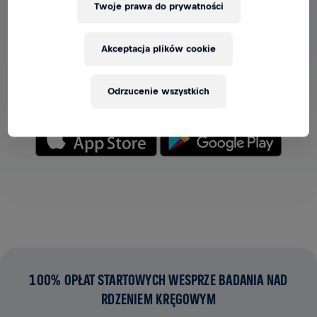
Twoje prawa do prywatności
ZOBACZ DRUŻYNY W APLIKACJI
Akceptacja plików cookie
Niezależnie od tego, czy jesteś w drużynie, czy tworzysz
własną, wszystkie teamy znajdziesz w aplikacji – czatuj,
śledź swoje wyniki i ciesz się razem z innymi.
Odrzucenie wszystkich
100% OPŁAT STARTOWYCH WESPRZE BADANIA NAD
RDZENIEM KRĘGOWYM