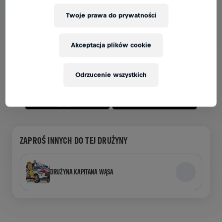
Twoje prawa do prywatności
ZOBACZ DRUŻYNY W APLIKACJI
Niezależnie od tego, czy jesteś w drużynie, czy tworzysz
Akceptacja plików cookie
własną, wszystkie teamy znajdziesz w aplikacji – czatuj,
śledź swoje wyniki i ciesz się razem z innymi.
Odrzucenie wszystkich
ZAPROŚ INNYCH DO TEJ DRUŻYNY
DRUŻYNA KAPITANA WĄSA