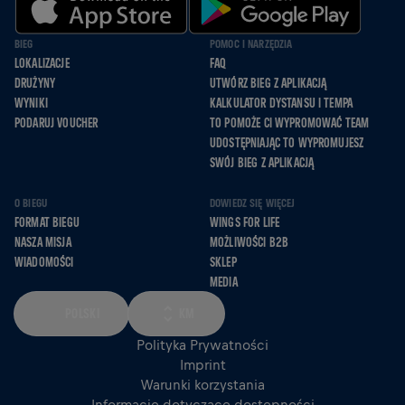
BIEG
POMOC I NARZĘDZIA
LOKALIZACJE
FAQ
DRUŻYNY
UTWÓRZ BIEG Z APLIKACJĄ
WYNIKI
KALKULATOR DYSTANSU I TEMPA
PODARUJ VOUCHER
TO POMOŻE CI WYPROMOWAĆ TEAM
UDOSTĘPNIAJĄC TO WYPROMUJESZ
SWÓJ BIEG Z APLIKACJĄ
O BIEGU
DOWIEDZ SIĘ WIĘCEJ
FORMAT BIEGU
WINGS FOR LIFE
NASZA MISJA
MOŻLIWOŚCI B2B
WIADOMOŚCI
SKLEP
MEDIA
POLSKI
KM
Polityka Prywatności
Imprint
Warunki korzystania
Informacje dotyczące dostępności