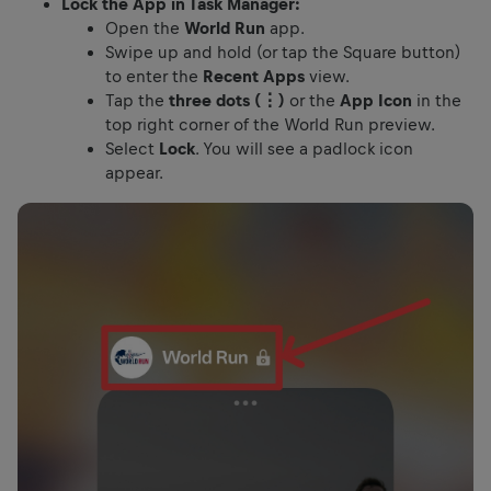
Lock the App in Task Manager:
Open the
World Run
app.
Swipe up and hold (or tap the Square button)
to enter the
Recent Apps
view.
Tap the
three dots (⋮)
or the
App Icon
in the
top right corner of the World Run preview.
Select
Lock
. You will see a padlock icon
appear.