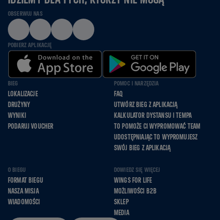
OBSERWUJ NAS
POBIERZ APLIKACJĘ
BIEG
POMOC I NARZĘDZIA
LOKALIZACJE
FAQ
DRUŻYNY
UTWÓRZ BIEG Z APLIKACJĄ
WYNIKI
KALKULATOR DYSTANSU I TEMPA
PODARUJ VOUCHER
TO POMOŻE CI WYPROMOWAĆ TEAM
UDOSTĘPNIAJĄC TO WYPROMUJESZ
SWÓJ BIEG Z APLIKACJĄ
O BIEGU
DOWIEDZ SIĘ WIĘCEJ
FORMAT BIEGU
WINGS FOR LIFE
NASZA MISJA
MOŻLIWOŚCI B2B
WIADOMOŚCI
SKLEP
MEDIA