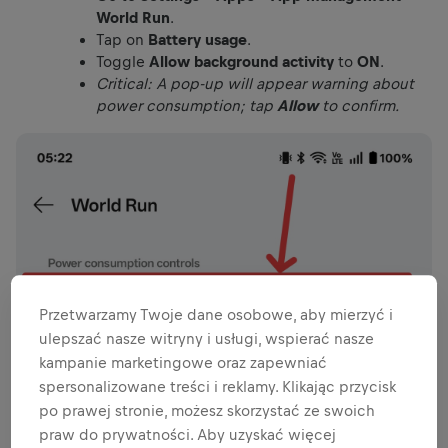
World Run
.
Tap on
Battery usage
.
Toggle
Allow background activity
to
ON
.
Critical: A pop-up will appear warning about
power consumption; tap
Allow
to confirm.
Przetwarzamy Twoje dane osobowe, aby mierzyć i
ulepszać nasze witryny i usługi, wspierać nasze
kampanie marketingowe oraz zapewniać
spersonalizowane treści i reklamy. Klikając przycisk
po prawej stronie, możesz skorzystać ze swoich
praw do prywatności. Aby uzyskać więcej