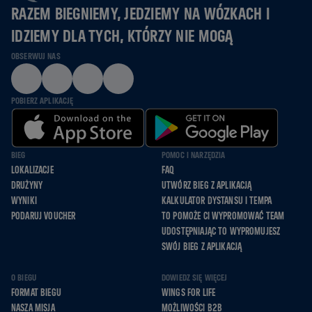
RAZEM BIEGNIEMY, JEDZIEMY NA WÓZKACH I
IDZIEMY DLA TYCH, KTÓRZY NIE MOGĄ
OBSERWUJ NAS
POBIERZ APLIKACJĘ
BIEG
POMOC I NARZĘDZIA
LOKALIZACJE
FAQ
DRUŻYNY
UTWÓRZ BIEG Z APLIKACJĄ
WYNIKI
KALKULATOR DYSTANSU I TEMPA
PODARUJ VOUCHER
TO POMOŻE CI WYPROMOWAĆ TEAM
UDOSTĘPNIAJĄC TO WYPROMUJESZ
SWÓJ BIEG Z APLIKACJĄ
O BIEGU
DOWIEDZ SIĘ WIĘCEJ
FORMAT BIEGU
WINGS FOR LIFE
NASZA MISJA
MOŻLIWOŚCI B2B