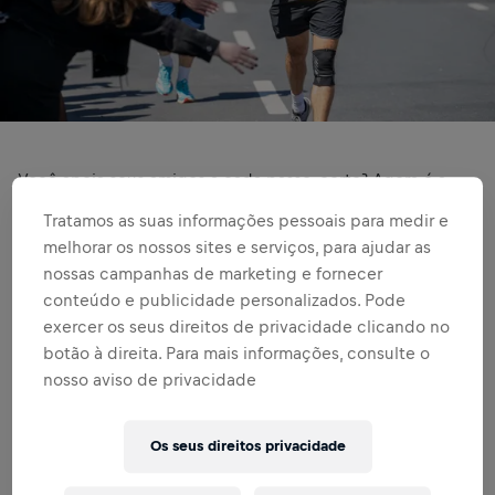
Você apoia seus amigos a cada passo, certo? Agora é a
chance de provar! Com o “Apoie seu Corredor Favorito”,
Tratamos as suas informações pessoais para medir e
seus apoiadores doam uma quantia que escolherem para
melhorar os nossos sites e serviços, para ajudar as
cada km que você correr. Quanto mais longe você for,
nossas campanhas de marketing e fornecer
maior o impacto das doações.
conteúdo e publicidade personalizados. Pode
exercer os seus direitos de privacidade clicando no
botão à direita. Para mais informações, consulte o
COMO FUNCIONA
nosso aviso de privacidade
Os seus direitos privacidade
1 | JUNTE-SE À WINGS FOR LIFE WORLD RUN 2026!