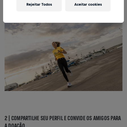
Rejeitar Todos
Aceitar cookies
Primeiro,
inscreva-se
para corer individualmente a Wings
for Life World Run no app, no dia 10 de maio.
2 |
COMPARTILHE SEU PERFIL E CONVIDE OS AMIGOS PARA
A DOAÇÃO