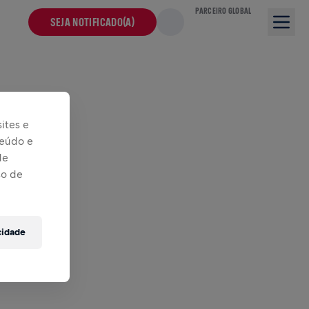
PARCEIRO GLOBAL
SEJA NOTIFICADO(A)
ites e
teúdo e
de
so de
cidade