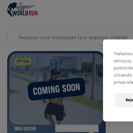
EXPLORAR EVENTOS DO DIA DA CORRIDA
Tratamos 
serviços
EXPAN
APP RUN
publicid
clicando 
privacid
COMING SOON
Rej
SEJA NOTIFICADO(A)
ONDE QUISER