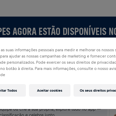
PES AGORA ESTÃO DISPONÍVEIS N
as suas informações pessoais para medir e melhorar os nossos s
, para ajudar as nossas campanhas de marketing e fornecer con
ade personalizados. Pode exercer os seus direitos de privacida
no botão à direita. Para mais informações, consulte o nosso avi
ade
eitar Todos
Aceitar cookies
Os seus direitos priva
P
uipe ou crie a sua própria, explore tudo no app —
assificação e celebre junto.