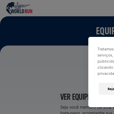
EQUI
Tratamos 
serviços
publicid
clicando 
privacid
Rej
VER EQUIPES NO AP
Seja você membro de uma eq
bate-papo, acompanhe sua cl