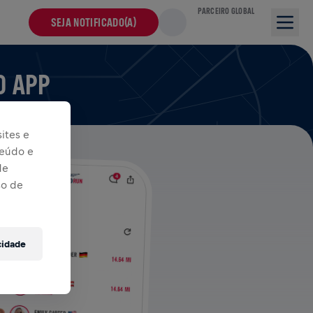
PARCEIRO GLOBAL
SEJA NOTIFICADO(A)
O APP
ites e
teúdo e
de
so de
cidade