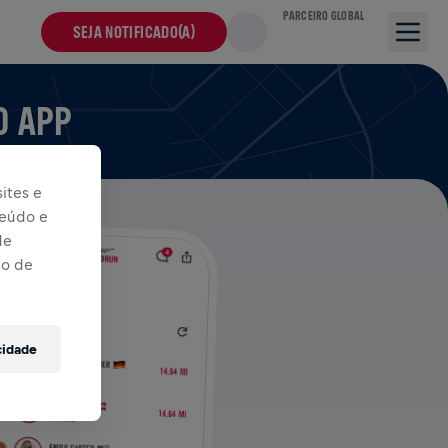
PARCEIRO GLOBAL
SEJA NOTIFICADO(A)
O APP
ites e
teúdo e
de
so de
cidade