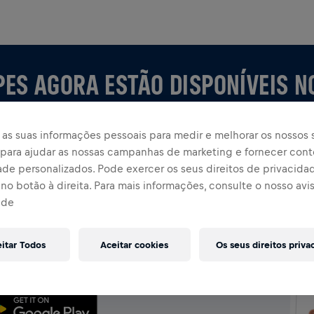
PES AGORA ESTÃO DISPONÍVEIS N
as suas informações pessoais para medir e melhorar os nossos s
, para ajudar as nossas campanhas de marketing e fornecer con
ade personalizados. Pode exercer os seus direitos de privacida
no botão à direita. Para mais informações, consulte o nosso avi
ade
P
uipe ou crie a sua própria, explore tudo no app —
eitar Todos
Aceitar cookies
Os seus direitos priva
assificação e celebre junto.