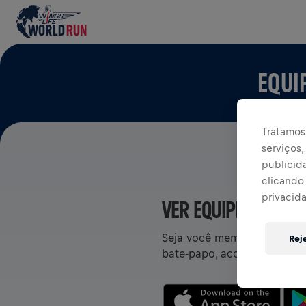
EQUI
Tratamos 
serviços
publicid
clicando 
privacid
VER EQUIPES NO AP
Seja você membro de uma eq
Rej
bate-papo, acompanhe sua cl