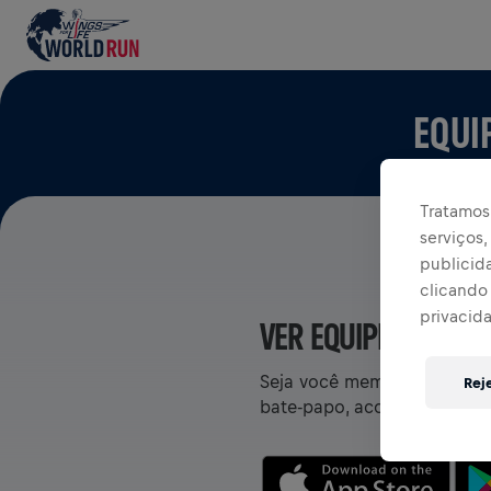
EQUI
Tratamos 
serviços
publicid
clicando 
privacid
VER EQUIPES NO AP
Seja você membro de uma eq
Rej
bate-papo, acompanhe sua cl