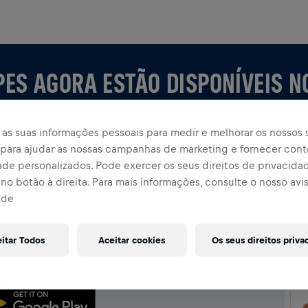
PES AGORA ESTÃO DISPONÍVEIS N
as suas informações pessoais para medir e melhorar os nossos s
, para ajudar as nossas campanhas de marketing e fornecer con
ade personalizados. Pode exercer os seus direitos de privacida
no botão à direita. Para mais informações, consulte o nosso avi
ade
P
uipe ou crie a sua própria, explore tudo no app —
eitar Todos
Aceitar cookies
Os seus direitos priva
assificação e celebre junto.