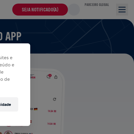
PARCEIRO GLOBAL
SEJA NOTIFICADO(A)
O APP
ites e
teúdo e
de
so de
cidade