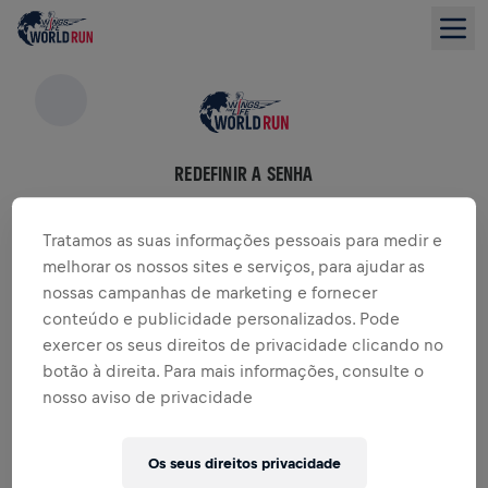
REDEFINIR A SENHA
Por favor, coloque o e-mail com que você se
inscreveu
Tratamos as suas informações pessoais para medir e
melhorar os nossos sites e serviços, para ajudar as
nossas campanhas de marketing e fornecer
E-mail
*
conteúdo e publicidade personalizados. Pode
exercer os seus direitos de privacidade clicando no
botão à direita. Para mais informações, consulte o
REDEFINIR A SENHA
nosso aviso de privacidade
Esqueceu seu endereço de e-mail?
Os seus direitos privacidade