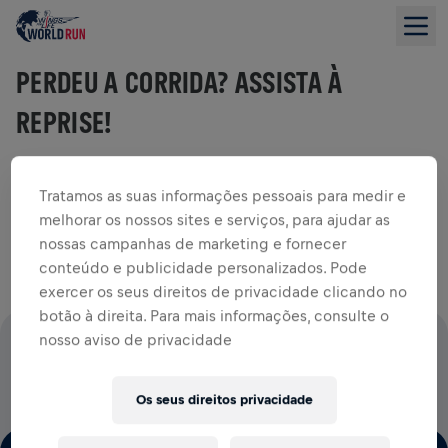
PERDEU A CORRIDA? ASSISTA À
REPRISE!
Tratamos as suas informações pessoais para medir e
Assista à transmissão ao vivo completa de 2026 e reviva
melhorar os nossos sites e serviços, para ajudar as
toda a ação do começo ao fim.
nossas campanhas de marketing e fornecer
conteúdo e publicidade personalizados. Pode
exercer os seus direitos de privacidade clicando no
botão à direita. Para mais informações, consulte o
nosso aviso de privacidade
100% DO VALOR DAS INSCRIÇÕES VAI PARA PESQUISAS
DA MEDULA ESPINHAL
Os seus direitos privacidade