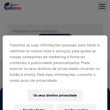
Pesquisar uma localização (por exemplo: cidade)
LISTA DE EVENTOS
Tratamos as suas informações pessoais para medir e
melhorar os nossos sites e serviços, para ajudar as
nossas campanhas de marketing e fornecer
conteúdo e publicidade personalizados. Pode
100% DO VALOR DAS INSCRIÇÕES VAI PARA PESQUISAS
exercer os seus direitos de privacidade clicando no
DA MEDULA ESPINHAL
botão à direita. Para mais informações, consulte o
nosso aviso de privacidade
Os seus direitos privacidade