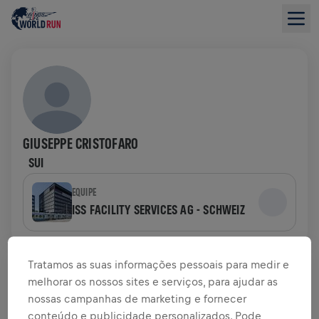
GIUSEPPE CRISTOFARO
SUI
EQUIPE
ISS FACILITY SERVICES AG - SCHWEIZ
VISÃO GERAL DA ARRECADAÇÃO
Tratamos as suas informações pessoais para medir e
melhorar os nossos sites e serviços, para ajudar as
US$ 0,00 ARRECADADOS DE
US$ 0,00 OBJETIVO
nossas campanhas de marketing e fornecer
conteúdo e publicidade personalizados. Pode