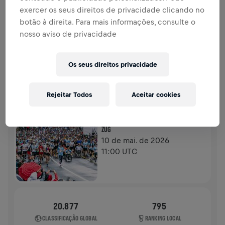
DOAÇÕES
DOE
exercer os seus direitos de privacidade clicando no
botão à direita. Para mais informações, consulte o
Doe para fazer a diferença! 100% da sua doação vai
nosso aviso de privacidade
para a pesquisa sobre lesões na medula espinhal.
HISTÓRIA
Os seus direitos privacidade
WINGS FOR LIFE WORLD RUN
2026
Rejeitar Todos
Aceitar cookies
CORRIDA FÍSICA
ZUG
10 de mai. de 2026
11:00 UTC
20.877
795
CLASSIFICAÇÃO GLOBAL
RANKING LOCAL