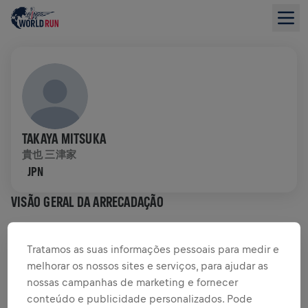
TAKAYA MITSUKA
貴也 三津家
JPN
VISÃO GERAL DA ARRECADAÇÃO
US$ 0,00 ARRECADADOS DE
US$ 0,00 OBJETIVO
Tratamos as suas informações pessoais para medir e
melhorar os nossos sites e serviços, para ajudar as
DOAÇÕES
DOE
nossas campanhas de marketing e fornecer
conteúdo e publicidade personalizados. Pode
Doe para fazer a diferença! 100% da sua doação vai